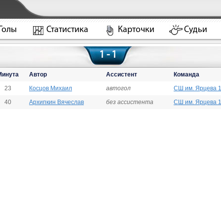
Голы
Статистика
Карточки
Судьи
1 - 1
Минута
Автор
Ассистент
Команда
23
Косцов Михаил
автогол
СШ им. Ярцева 1
40
Архипкин Вячеслав
без ассистента
СШ им. Ярцева 1