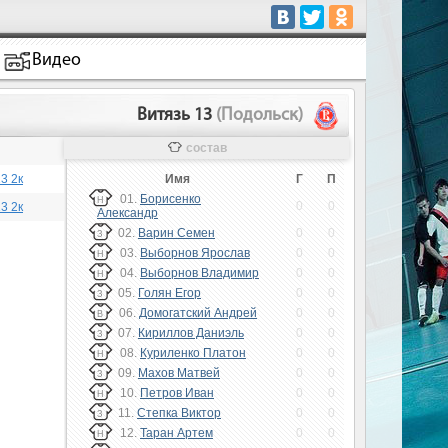
Видео
Витязь 13
(Подольск)
состав
3 2к
Имя
Г
П
01.
Борисенко
Н
0
0
3 2к
Александр
02.
Варин Семен
0
0
З
03.
Выборнов Ярослав
0
0
Н
04.
Выборнов Владимир
0
0
Н
05.
Голян Егор
0
0
З
06.
Домогатский Андрей
0
0
В
07.
Кириллов Даниэль
0
0
З
08.
Куриленко Платон
0
0
Н
09.
Махов Матвей
0
0
З
10.
Петров Иван
0
0
Н
11.
Степка Виктор
0
0
З
12.
Таран Артем
0
0
Н