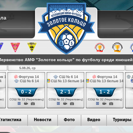
ола
ервенство АМФ "Золотое кольцо" по футболу среди юношей 2
5.08.26, ср
к 14
Фортуна 14
СШ № 6 14
Фортуна 14
Д
4
СШ № 6 14
СШ № 13 белые 14
СШ № 13 белые 14
0 - 2
2 - 1
1 - 2
во)
СОШ № 32 (Череповец)
СОШ № 32 (Череповец)
СОШ № 32 (Череповец)
Статистика
Новости
Фото
Видео
Турниры