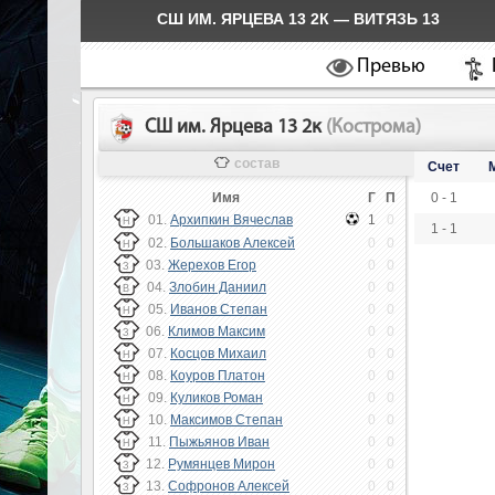
СШ ИМ. ЯРЦЕВА 13 2К — ВИТЯЗЬ 13
Превью
СШ им. Ярцева 13 2к
(Кострома)
состав
Счет
Имя
Г
П
0 - 1
01.
Архипкин Вячеслав
1
0
Н
1 - 1
02.
Большаков Алексей
0
0
Н
03.
Жерехов Егор
0
0
З
04.
Злобин Даниил
0
0
В
05.
Иванов Степан
0
0
Н
06.
Климов Максим
0
0
З
07.
Косцов Михаил
0
0
Н
08.
Коуров Платон
0
0
Н
09.
Куликов Роман
0
0
Н
10.
Максимов Степан
0
0
Н
11.
Пыжьянов Иван
0
0
Н
12.
Румянцев Мирон
0
0
З
13.
Софронов Алексей
0
0
З