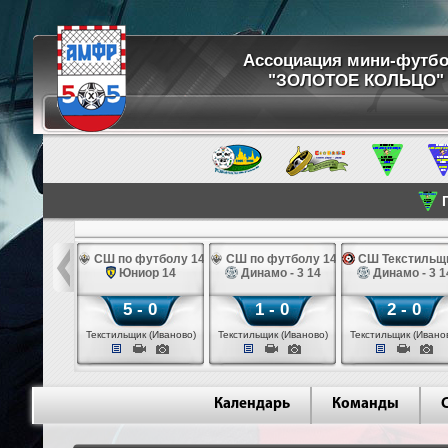
Ассоциация мини-футб
"ЗОЛОТОЕ КОЛЬЦО"
П
 РППК 14
СШ по футболу 14
СШ по футболу 14
СШ Текстильщи
огачево 14
Юниор 14
Динамо - 3 14
Динамо - 3 1
 - 1
5 - 0
1 - 0
2 - 0
 (Рыбинск)
Текстильщик (Иваново)
Текстильщик (Иваново)
Текстильщик (Ивано
Календарь
Команды