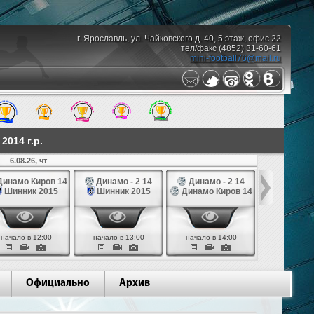
г. Ярославль, ул. Чайковского д. 40, 5 этаж, офис 22
тел/факс (4852) 31-60-61
mini-football76@mail.ru
014 г.р.
6.08.26, чт
7.08.26,
инамо Киров 14
Динамо - 2 14
Динамо - 2 14
Динамо Ко
Шинник 2015
Шинник 2015
Динамо Киров 14
СШ № 1 Те
начало в 12:00
начало в 13:00
начало в 14:00
начало в 
Официально
Архив