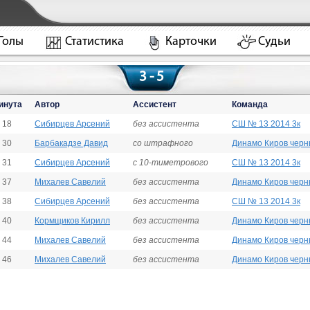
Голы
Статистика
Карточки
Судьи
3 - 5
инута
Автор
Ассистент
Команда
18
Сибирцев Арсений
без ассистента
СШ № 13 2014 3к
30
Барбакадзе Давид
со штрафного
Динамо Киров черн
31
Сибирцев Арсений
с 10-тиметрового
СШ № 13 2014 3к
37
Михалев Савелий
без ассистента
Динамо Киров черн
38
Сибирцев Арсений
без ассистента
СШ № 13 2014 3к
40
Кормщиков Кирилл
без ассистента
Динамо Киров черн
44
Михалев Савелий
без ассистента
Динамо Киров черн
46
Михалев Савелий
без ассистента
Динамо Киров черн