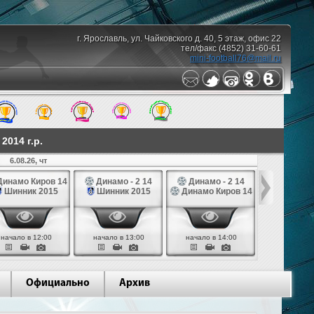
г. Ярославль, ул. Чайковского д. 40, 5 этаж, офис 22
тел/факс (4852) 31-60-61
mini-football76@mail.ru
014 г.р.
6.08.26, чт
7.08.26,
инамо Киров 14
Динамо - 2 14
Динамо - 2 14
Динамо Ко
Шинник 2015
Шинник 2015
Динамо Киров 14
СШ № 1 Те
начало в 12:00
начало в 13:00
начало в 14:00
начало в 
Официально
Архив