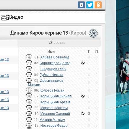
Видео
Динамо Киров черные 13
(Киров)
состав
Имя
Г
П
01.
Албаев Всеволод
0
0
Н
ые 13
02.
Барбакадзе Давид
1
0
З
03.
Быданцев Глеб
0
0
Н
04.
Губкин Никита
0
0
ые 13
З
05.
Дресвянников
В
0
0
Максим
06.
Колотов Роман
0
0
З
ые 13
07.
Кормщиков Кирилл
1
0
Н
ые 13
08.
Кормщиков Артем
0
0
Н
ые 13
09.
Маркеев Максим
0
0
Н
10.
Михалев Савелий
3
0
Н
11.
Михеев Максим
0
0
З
12.
Нестеров Федор
0
0
Н