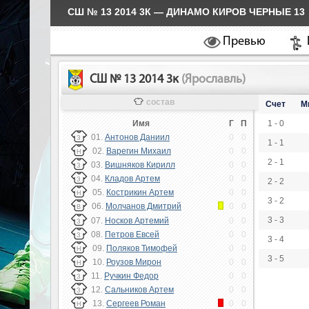
СШ № 13 2014 3К — ДИНАМО КИРОВ ЧЕРНЫЕ 13
Превью
СШ № 13 2014 3к
(Ярославль)
состав
Счет
М
Имя
Г
П
1 - 0
01.
Антонов Даниил
0
0
З
1 - 1
02.
Варегин Михаил
0
0
Н
2 - 1
03.
Вишняков Кирилл
0
0
З
04.
Кладов Артем
0
0
З
2 - 2
05.
Кострикин Артем
0
0
Н
3 - 2
06.
Молчанов Дмитрий
0
0
В
3 - 3
07.
Носков Артемий
0
0
З
08.
Петров Евсей
0
0
З
3 - 4
09.
Поляков Тимофей
0
0
Н
3 - 5
10.
Роузов Мирон
0
0
Н
11.
Ручкин Федор
0
0
З
12.
Сальников Артем
0
0
З
13.
Сергеев Роман
0
0
Н