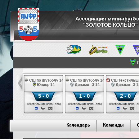
Ассоциация мини-футб
"ЗОЛОТОЕ КОЛЬЦО"
П
 РППК 14
СШ по футболу 14
СШ по футболу 14
СШ Текстильщи
огачево 14
Юниор 14
Динамо - 3 14
Динамо - 3 1
 - 1
5 - 0
1 - 0
2 - 0
 (Рыбинск)
Текстильщик (Иваново)
Текстильщик (Иваново)
Текстильщик (Ивано
Календарь
Команды