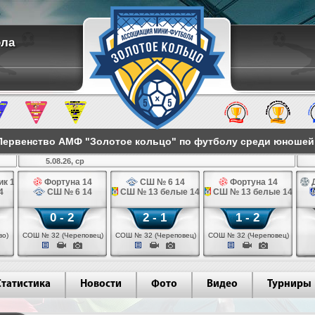
ола
ервенство АМФ "Золотое кольцо" по футболу среди юношей 2
5.08.26, ср
к 14
Фортуна 14
СШ № 6 14
Фортуна 14
Д
4
СШ № 6 14
СШ № 13 белые 14
СШ № 13 белые 14
0 - 2
2 - 1
1 - 2
во)
СОШ № 32 (Череповец)
СОШ № 32 (Череповец)
СОШ № 32 (Череповец)
Статистика
Новости
Фото
Видео
Турниры