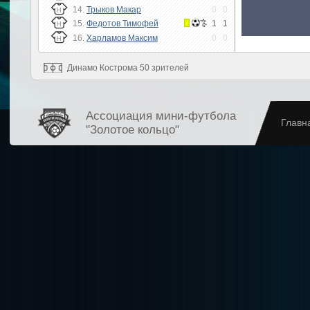
14.
Трыков Макар
0
0
Н
15.
Федотов Тимофей
1
1
Н
16.
Харламов Максим
0
0
Н
Динамо Кострома 50 зрителей
Ассоциация мини-футбола
Главн
"Золотое кольцо"