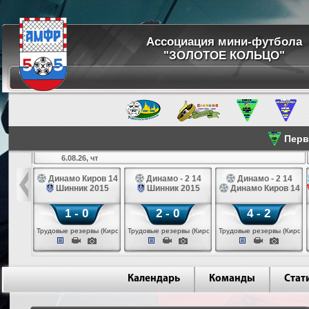
Ассоциация мини-футбола
"ЗОЛОТОЕ КОЛЬЦО"
Перве
6.08.26, чт
а 14
Динамо Киров 14
Динамо - 2 14
Динамо - 2 14
лые 14
Шинник 2015
Шинник 2015
Динамо Киров 14
1 - 0
2 - 0
4 - 2
еповец)
Трудовые резервы (Киров)
Трудовые резервы (Киров)
Трудовые резервы (Киров)
Календарь
Команды
Стат