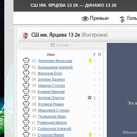
СШ ИМ. ЯРЦЕВА 13 2К — ДИНАМО 13 2К
Превью
Гол
СШ им. Ярцева 13 2к
(Кострома)
состав
Имя
Г
П
01.
Архипкин Вячеслав
0
0
Н
02.
Большаков Алексей
0
0
Н
03.
Жерехов Егор
0
0
З
04.
Злобин Даниил
0
0
В
05.
Иванов Степан
0
0
Н
06.
Климов Максим
0
0
З
07.
Коуров Платон
1
0
Н
08.
Куликов Роман
0
0
Н
09.
Максимов Степан
0
0
Н
10.
Пыжьянов Иван
0
0
Н
11.
Румянцев Мирон
0
0
З
12.
Софронов Алексей
0
0
З
13.
Суханов Макар
0
0
З