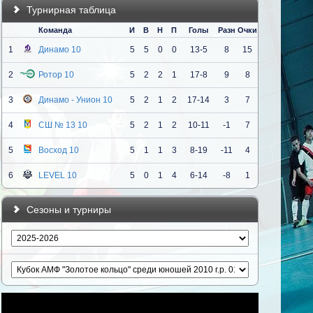
Турнирная таблица
Команда
И
В
Н
П
Голы
Разн
Очки
1
Динамо 10
5
5
0
0
13-5
8
15
2
Ротор 10
5
2
2
1
17-8
9
8
3
Динамо - Унион 10
5
2
1
2
17-14
3
7
4
СШ № 13 10
5
2
1
2
10-11
-1
7
5
Восход 10
5
1
1
3
8-19
-11
4
6
LEVEL 10
5
0
1
4
6-14
-8
1
Сезоны и турниры