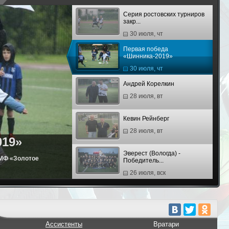
Серия ростовских турниров
закр...
30 июля, чт
Первая победа
«Шинника-2019»
30 июля, чт
Андрей Корелкин
28 июля, вт
Кевин Рейнберг
28 июля, вт
019»
Эверест (Вологда) -
АМФ «Золотое
Победитель...
26 июля, вск
Шинник (Ярославль) -
Победите...
26 июля, вск
Третий финал «Юниора» и
Ассистенты
Вратари