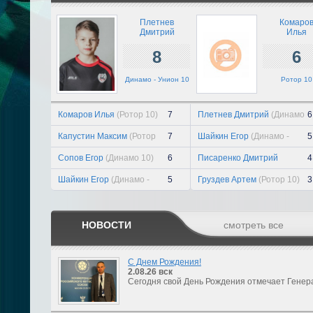
Плетнев
Комаро
Дмитрий
Илья
8
6
Динамо - Унион 10
Ротор 10
Комаров Илья
(Ротор 10)
7
Плетнев Дмитрий
(Динамо
6
- Унион 10)
Капустин Максим
(Ротор
7
Шайкин Егор
(Динамо -
5
10)
Унион 10)
Сопов Егор
(Динамо 10)
6
Писаренко Дмитрий
4
(Динамо 10)
Шайкин Егор
(Динамо -
5
Груздев Артем
(Ротор 10)
3
Унион 10)
НОВОСТИ
смотреть все
С Днем Рождения!
2.08.26
вск
Сегодня свой День Рождения отмечает Генер