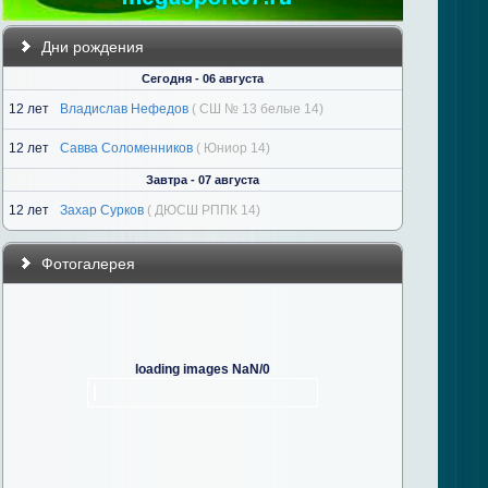
Дни рождения
Сегодня - 06 августа
12 лет
Владислав Нефедов
( СШ № 13 белые 14)
12 лет
Савва Соломенников
( Юниор 14)
Завтра - 07 августа
12 лет
Захар Сурков
( ДЮСШ РППК 14)
Фотогалерея
loading images NaN/0