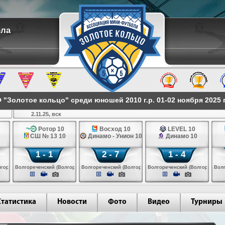
ола
"Золотое кольцо" среди юношей 2010 г.р. 01-02 ноября 2025 
2.11.25, вск
Ротор 10
Восход 10
LEVEL 10
СШ № 13 10
Динамо - Унион 10
Динамо 10
1 - 1
2 - 7
1 - 4
гореченск)
Волгореченский (Волгореченск)
Волгореченский (Волгореченск)
Волгореченский (Волгореченск
Волг
Статистика
Новости
Фото
Видео
Турниры