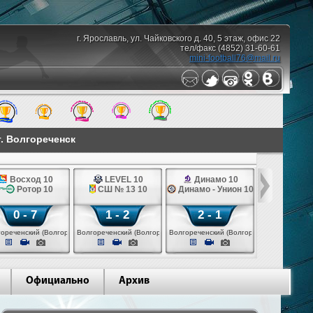
г. Ярославль, ул. Чайковского д. 40, 5 этаж, офис 22
тел/факс (4852) 31-60-61
mini-football76@mail.ru
г. Волгореченск
Восход 10
LEVEL 10
Динамо 10
Ротор 10
СШ № 13 10
Динамо - Унион 10
0 - 7
1 - 2
2 - 1
)
ореченский (Волгореченск)
Волгореченский (Волгореченск)
Волгореченский (Волгореченск)
Официально
Архив