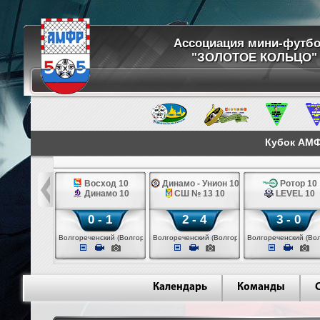
Ассоциация мини-футб
"ЗОЛОТОЕ КОЛЬЦО"
Кубок АМФ 
отор 10
Восход 10
Динамо - Унион 10
Ротор 10
 - Унион 10
Динамо 10
СШ № 13 10
LEVEL 10
 - 4
0 - 1
2 - 4
3 - 0
нский (Волгореченск)
Волгореченский (Волгореченск)
Волгореченский (Волгореченск)
Волгореченский (Вол
Календарь
Команды