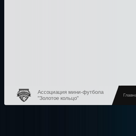
Ассоциация мини-футбола
Главн
"Золотое кольцо"