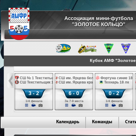
Ассоциация мини-футбола
"ЗОЛОТОЕ КОЛЬЦО"
Кубок АМФ "Золотое 
вск
елые 18
СШ № 1 Текстильщик красные 18 лк
СШ им. Ярцева белые 18 лк
Фортуна синие 18
ева белые 18 лк
СШ Текстильщик 18
СШ им. Ярцева красные 18 лк
Технарь 18 лк
3 - 2
6 - 0
0 - 2
ста
1/4 финала
За 7-9 места
1/4 финала
Календарь
Команды
Стат