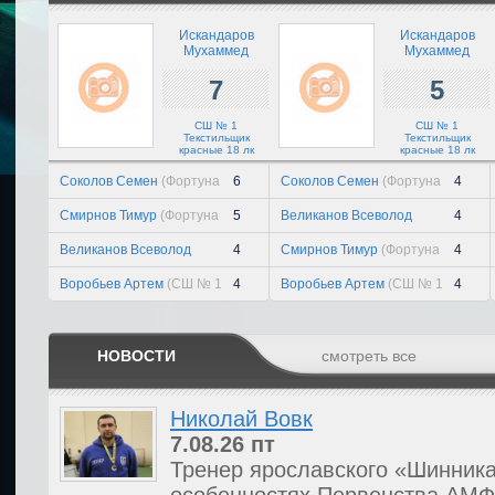
Искандаров
Искандаров
Мухаммед
Мухаммед
7
5
СШ № 1
СШ № 1
Текстильщик
Текстильщик
красные 18 лк
красные 18 лк
Соколов Семен
(Фортуна
6
Соколов Семен
(Фортуна
4
белые 18 )
белые 18 )
Смирнов Тимур
(Фортуна
5
Великанов Всеволод
4
белые 18 )
(Технарь 18 лк)
Великанов Всеволод
4
Смирнов Тимур
(Фортуна
4
(Технарь 18 лк)
белые 18 )
Воробьев Артем
(СШ № 1
4
Воробьев Артем
(СШ № 1
4
Текстильщик красные 18
Текстильщик красные 18
лк)
лк)
НОВОСТИ
смотреть все
Николай Вовк
7.08.26
пт
Тренер ярославского «Шинника