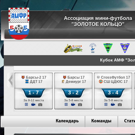
Ассоциация мини-футбола
"ЗОЛОТОЕ КОЛЬЦО"
Кубок АМФ "Золо
ов Великий 17
Барсы-2 17
Барсы 17
CrossФутбол 17
д 17
ДДТ 17
Демиург 17
СШ ЦДЮС 17
1 - 7
3 - 2
3 - 4
ста
За 9-12 места
За 5-8 места
За 5-8 места
Календарь
Команды
Стат