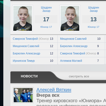
Шадрин
Шадрин
Захар
Захар
17
13
Юниор 17
Юниор 17
Смирнов Тимофей
(Юниор
13
Мищенков Савелий
10
17)
(Авангард 17)
Мищенков Савелий
12
Бирюлин Александр
9
(Авангард 17)
(Авангард 17)
Бирюлин Александр
12
Смирнов Тимофей
(Юниор
8
(Авангард 17)
17)
Ирниязов Тимур
10
Аглямов Матвей
7
(Доброград 17)
(Ставровец 17)
НОВОСТИ
смотреть все
Алексей Вяткин
Вчера
вск
Тренер кировского «Юниора» А