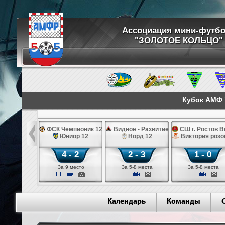
Ассоциация мини-футб
"ЗОЛОТОЕ КОЛЬЦО"
Кубок АМФ "
ург 2013 к
ФСК Чемпионик 12
Видное - Развитие черные 12
СШ г. Ростов В
к синие 12
Юниор 12
Норд 12
Виктория розо
 - 3
4 - 2
2 - 3
1 - 0
11 место
За 9 место
За 5-8 места
За 5-8 места
Календарь
Команды