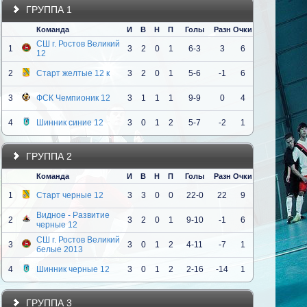
ГРУППА 1
Команда
И
В
Н
П
Голы
Разн
Очки
СШ г. Ростов Великий
1
3
2
0
1
6-3
3
6
12
2
Старт желтые 12 к
3
2
0
1
5-6
-1
6
3
ФСК Чемпионик 12
3
1
1
1
9-9
0
4
4
Шинник синие 12
3
0
1
2
5-7
-2
1
ГРУППА 2
Команда
И
В
Н
П
Голы
Разн
Очки
1
Старт черные 12
3
3
0
0
22-0
22
9
Видное - Развитие
2
3
2
0
1
9-10
-1
6
черные 12
СШ г. Ростов Великий
3
3
0
1
2
4-11
-7
1
белые 2013
4
Шинник черные 12
3
0
1
2
2-16
-14
1
ГРУППА 3