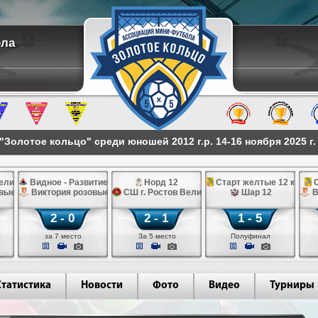
ола
Золотое кольцо" среди юношей 2012 г.р. 14-16 ноября 2025 г
еликий 12
Видное - Развитие черные 12
Норд 12
Старт желтые 12 к
С
вые 12
Виктория розовые 12
СШ г. Ростов Великий 12
Шар 12
В
2 - 0
2 - 1
1 - 5
за 7 место
За 5 место
Полуфинал
Статистика
Новости
Фото
Видео
Турниры