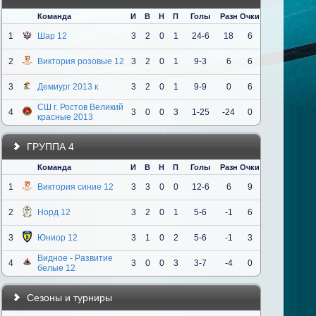
Команда
И
В
Н
П
Голы
Разн
Очки
1
Шар 12
3
2
0
1
24-6
18
6
2
Виктория розовые 12
3
2
0
1
9-3
6
6
3
Демиург 2013 к
3
2
0
1
9-9
0
6
СШ г. Ростов Великий
4
3
0
0
3
1-25
-24
0
красные 2013
ГРУППА 4
Команда
И
В
Н
П
Голы
Разн
Очки
1
Виктория синие 12
3
3
0
0
12-6
6
9
2
Норд 12
3
2
0
1
5-6
-1
6
3
Юниор 12
3
1
0
2
5-6
-1
3
Видное - Развитие
4
3
0
0
3
3-7
-4
0
белые 12
Сезоны и турниры