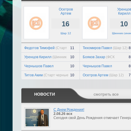
Осетров
Уренцо
Артем
Кирилл
16
10
Шар 12
Шинник сини
Федотов Тимофей
(Старт
11
Тихомиров Павел
(Шар 12)
8
черные 12)
Уренцов Кирилл
(Шинник
10
Бояков Захар
(ФСК
8
синие 12)
Чемпионик 12)
Чернышов Павел
10
Чернышов Павел
8
(Виктория синие 12)
(Виктория синие 12)
Титов Аким
(Старт черные
10
Осетров Артем
(Шар 12)
7
12)
НОВОСТИ
смотреть все
С Днем Рождения!
2.08.26
вск
Сегодня свой День Рождения отмечает Генер