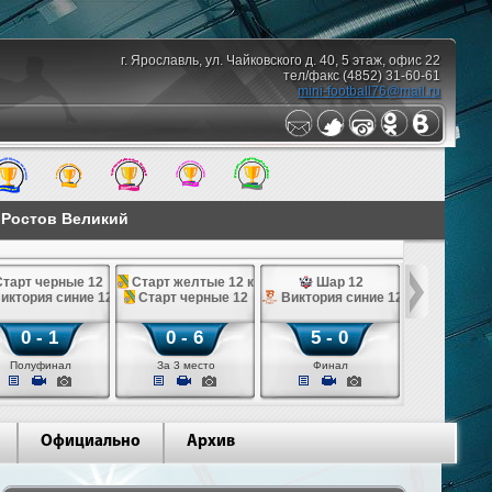
г. Ярославль, ул. Чайковского д. 40, 5 этаж, офис 22
тел/факс (4852) 31-60-61
mini-football76@mail.ru
. Ростов Великий
тарт черные 12
Старт желтые 12 к
Шар 12
иктория синие 12
Старт черные 12
Виктория синие 12
0 - 1
0 - 6
5 - 0
Полуфинал
За 3 место
Финал
Официально
Архив