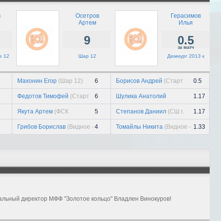
триумф...
21 июля, вт
в
Осетров
Герасимов
Артем
Илья
Павел Киселев
9
0.5
21 июля, вт
за матч
е 12
Шар 12
Демиург 2013 к
«Заря» держит уровень
21 июля, вт
Махонин Егор
(Шар 12)
6
Борисов Андрей
(Старт
0.5
черные 12)
Федотов Тимофей
(Старт
6
Шулика Анатолий
1.17
черные 12)
(Виктория розовые 12)
Якута Артем
(ФСК
5
Степанов Даниил
(СШ г.
1.17
Чемпионик 12)
Ростов Великий 12)
Грибов Борислав
(Видное -
4
Томайлы Никита
(Видное -
1.33
Развитие белые 12)
Развитие белые 12)
альный директор МФФ "Золотое кольцо" Владлен Винокуров!