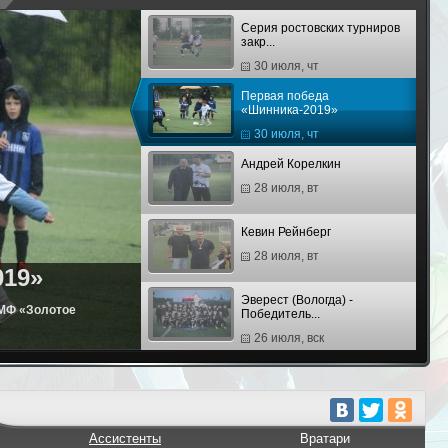
Серия ростовских турниров
закр...
30 июля, чт
Первая победа
«Шинника-2019»
30 июля, чт
Андрей Корелкин
28 июля, вт
Кевин Рейнберг
28 июля, вт
019»
Эверест (Вологда) -
АМФ «Золотое
Победитель...
26 июля, вск
Шинник (Ярославль) -
Победите...
26 июля, вск
Третий финал «Юниора» и
Ассистенты
Вратари