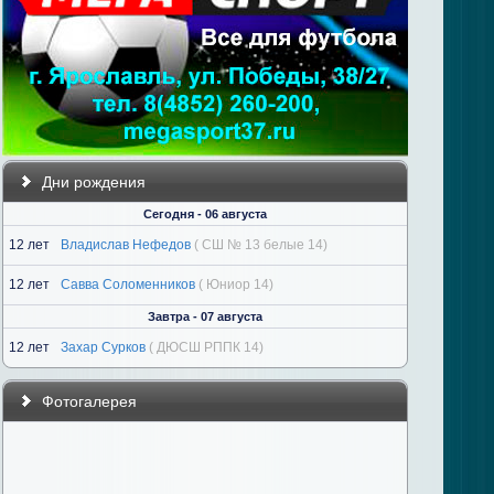
Дни рождения
Сегодня - 06 августа
12 лет
Владислав Нефедов
( СШ № 13 белые 14)
12 лет
Савва Соломенников
( Юниор 14)
Завтра - 07 августа
12 лет
Захар Сурков
( ДЮСШ РППК 14)
Фотогалерея