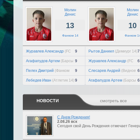
Молин
Молин
Денис
Денис
13
10
Фанком 14
Фанком 1
Журавлев Александр
(FC
9
Рытов Даниил
(Демиург 14)
7
Sokolov 14 )
Агафапудов Артем
(Барсы
9
Журавлев Александр
(FC
6
14)
Sokolov 14 )
Пелех Дмитрий
(Фанком
9
Слесарев Андрей
(Видное
6
14)
- Развитие 14)
Лебедев Иван
(Атлетик 14)
9
Агафапудов Артем
(Барсы
6
14)
НОВОСТИ
смотреть все
С Днем Рождения!
2.08.26
вск
Сегодня свой День Рождения отмечает Генер