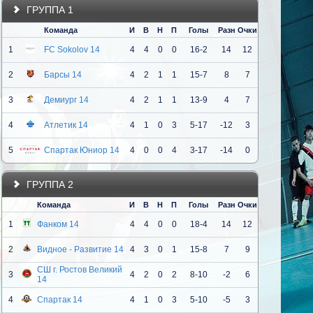
ГРУППА 1
Команда
И
В
Н
П
Голы
Разн
Очки
1
FC Sokolov 14
4
4
0
0
16-2
14
12
2
Барсы 14
4
2
1
1
15-7
8
7
3
Демиург 14
4
2
1
1
13-9
4
7
4
Атлетик 14
4
1
0
3
5-17
-12
3
5
Спартак Юниор 14
4
0
0
4
3-17
-14
0
ГРУППА 2
Команда
И
В
Н
П
Голы
Разн
Очки
1
Фанком 14
4
4
0
0
18-4
14
12
2
Видное - Развитие 14
4
3
0
1
15-8
7
9
СШ г. Ростов Великий
3
4
2
0
2
8-10
-2
6
14
4
Спартак 14
4
1
0
3
5-10
-5
3