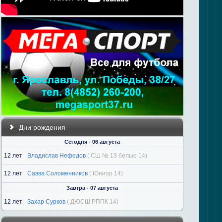
Дни рождения
Сегодня - 06 августа
12 лет
Владислав Нефедов
( СШ № 13 белые 14)
12 лет
Савва Соломенников
( Юниор 14)
Завтра - 07 августа
12 лет
Захар Сурков
( ДЮСШ РППК 14)