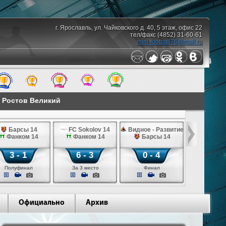
г. Ярославль, ул. Чайковского д. 40, 5 этаж, офис 22
тел/факс (4852) 31-60-61
mini-football76@mail.ru
. Ростов Великий
Барсы 14
FC Sokolov 14
Видное - Развитие 14
Фанком 14
Фанком 14
Барсы 14
3 - 1
6 - 3
0 - 4
Полуфинал
За 3 место
Финал
Официально
Архив