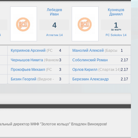
триумф...
21 июля, вт
Лебедев
Кузнецов
Иван
Даниил
Павел Киселев
4
1
21 июля, вт
за матч
4
Атлетик 14
FC Sokolov 14
«Заря» держит уровень
21 июля, вт
Куприянов Арсений
(FC
4
Манолий Алексей
(Барсы
1
Sokolov 14 )
14)
Чернышов Никита
(Фанком
3
Соболинский Роман
2.17
14)
(Видное - Развитие 14)
Прокофьев Михаил
(FC
3
Орлов Кирилл
(Спартак 14)
2.17
Sokolov 14 )
Бизин Георгий
(Видное -
3
Березкин Александр
2.17
Развитие 14)
(Фанком 14)
альный директор МФФ "Золотое кольцо" Владлен Винокуров!