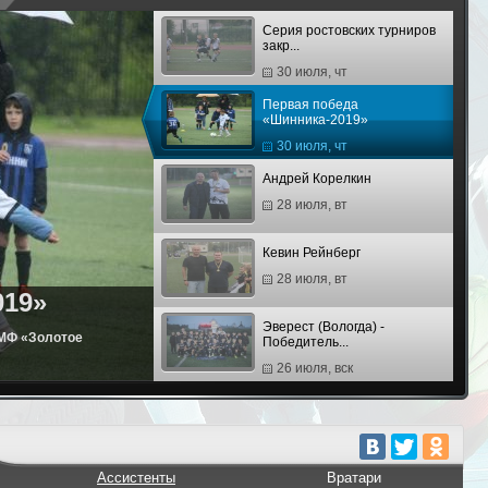
Серия ростовских турниров
закр...
30 июля, чт
Первая победа
«Шинника-2019»
30 июля, чт
Андрей Корелкин
28 июля, вт
Кевин Рейнберг
28 июля, вт
019»
Эверест (Вологда) -
АМФ «Золотое
Победитель...
26 июля, вск
Шинник (Ярославль) -
Победите...
26 июля, вск
Третий финал «Юниора» и
Ассистенты
Вратари