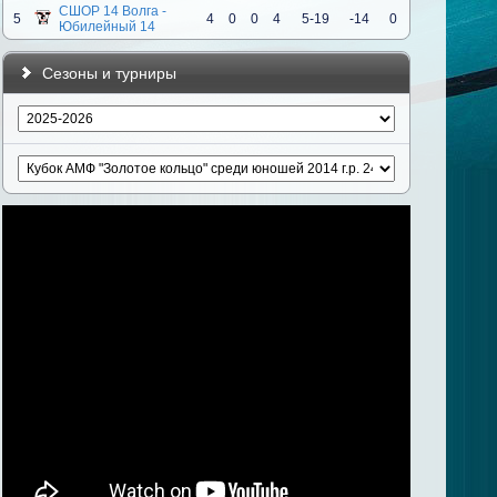
СШОР 14 Волга -
5
4
0
0
4
5-19
-14
0
Юбилейный 14
Сезоны и турниры