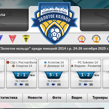
ола
Золотое кольцо" среди юношей 2014 г.р. 24-26 октября 2025 г
СШ г. Ростов Великий 14
Атлетик 14
FC Sokolov 14
Спартак 14
Демиург 14
Видное - Развитие 14
2 - 1
5 - 1
1 - 2
ПЕН.
ПЕН.
За 7 место
За 5 место
Полуфинал
Статистика
Новости
Фото
Видео
Турниры