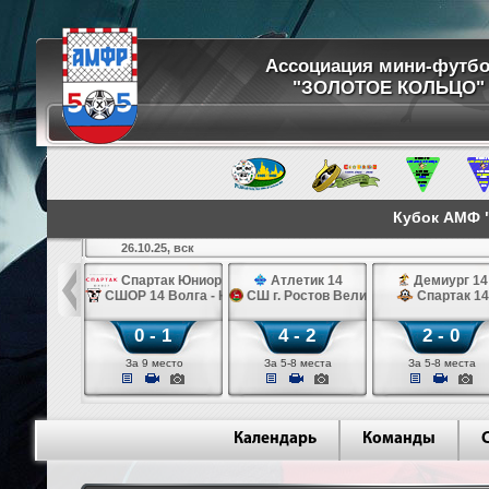
Ассоциация мини-футб
"ЗОЛОТОЕ КОЛЬЦО"
Кубок АМФ "
26.10.25, вск
Ростов Великий 14
Спартак Юниор 14
Атлетик 14
Демиург 14
14 Волга - Юбилейный 14
СШОР 14 Волга - Юбилейный 14
СШ г. Ростов Великий 14
Спартак 14
 - 2
0 - 1
4 - 2
2 - 0
стов Великий)
За 9 место
За 5-8 места
За 5-8 места
Календарь
Команды