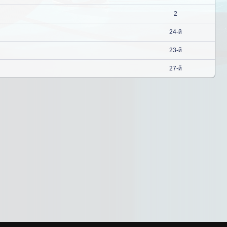
2
24-й
23-й
27-й