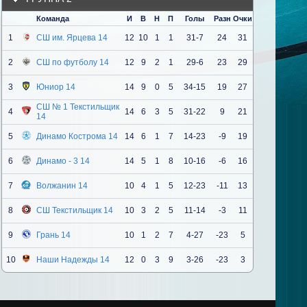
Команда
И
В
Н
П
Голы
Разн
Очки
1
СШ им. Ярцева 14
12
10
1
1
31-7
24
31
2
СШ по футболу 14
12
9
2
1
29-6
23
29
3
Юниор 14
14
9
0
5
34-15
19
27
СШ № 1 Текстильщик
4
14
6
3
5
31-22
9
21
14
5
Динамо Кострома 14
14
6
1
7
14-23
-9
19
6
Динамо - 3 14
14
5
1
8
10-16
-6
16
7
Волжанин 14
10
4
1
5
12-23
-11
13
8
СШ Текстильщик 14
10
3
2
5
11-14
-3
11
9
Грань 14
10
1
2
7
4-27
-23
5
10
Наши Надежды 14
12
0
3
9
3-26
-23
3