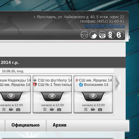
г. Ярославль, ул. Чайковского д. 40, 5 этаж, офис 22
тел/факс (4852) 31-60-61
mini-football76@mail.ru
014 г.р.
10.08.26, пнд
аши Надежды 14
СШ по футболу 14
СШ им. Ярцева 14
СШ № 1 Те
Ш им. Ярцева 14
СШ № 1 Текстильщик 14
Волжанин 14
Грань
начало в 12:00
начало в 12:00
начало в 13:00
начало в 
Официально
Архив