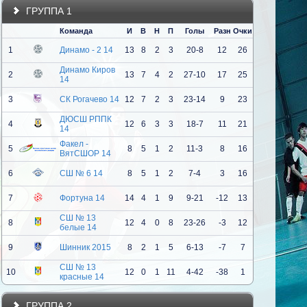
ГРУППА 1
Команда
И
В
Н
П
Голы
Разн
Очки
1
Динамо - 2 14
13
8
2
3
20-8
12
26
Динамо Киров
2
13
7
4
2
27-10
17
25
14
3
СК Рогачево 14
12
7
2
3
23-14
9
23
ДЮСШ РППК
4
12
6
3
3
18-7
11
21
14
Факел -
5
8
5
1
2
11-3
8
16
ВятСШОР 14
6
СШ № 6 14
8
5
1
2
7-4
3
16
7
Фортуна 14
14
4
1
9
9-21
-12
13
СШ № 13
8
12
4
0
8
23-26
-3
12
белые 14
9
Шинник 2015
8
2
1
5
6-13
-7
7
СШ № 13
10
12
0
1
11
4-42
-38
1
красные 14
ГРУППА 2