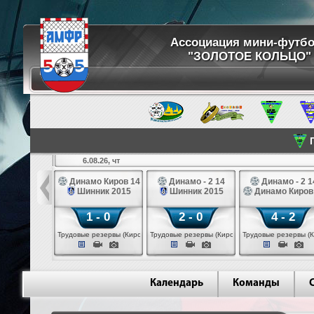
Ассоциация мини-футб
"ЗОЛОТОЕ КОЛЬЦО"
П
6.08.26, чт
ртуна 14
Динамо Киров 14
Динамо - 2 14
Динамо - 2 1
3 белые 14
Шинник 2015
Шинник 2015
Динамо Киров
 - 2
1 - 0
2 - 0
4 - 2
 (Череповец)
Трудовые резервы (Киров)
Трудовые резервы (Киров)
Трудовые резервы (К
Календарь
Команды