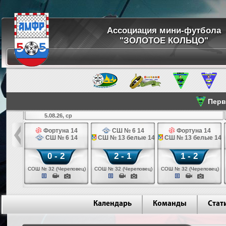
Ассоциация мини-футбола
"ЗОЛОТОЕ КОЛЬЦО"
Перве
5.08.26, ср
льщик 14
Фортуна 14
СШ № 6 14
Фортуна 14
 3 14
СШ № 6 14
СШ № 13 белые 14
СШ № 13 белые 14
0 - 2
2 - 1
1 - 2
ваново)
СОШ № 32 (Череповец)
СОШ № 32 (Череповец)
СОШ № 32 (Череповец)
Календарь
Команды
Стат