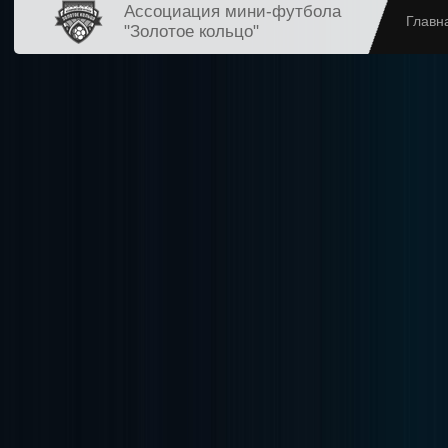
Ассоциация мини-футбола
Главн
"Золотое кольцо"