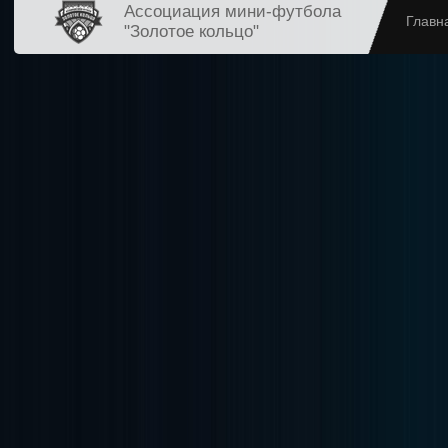
Ассоциация мини-футбола
Главн
"Золотое кольцо"