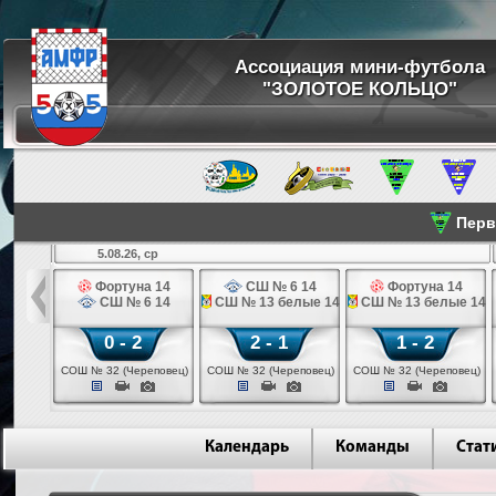
Ассоциация мини-футбола
"ЗОЛОТОЕ КОЛЬЦО"
Перве
5.08.26, ср
льщик 14
Фортуна 14
СШ № 6 14
Фортуна 14
 3 14
СШ № 6 14
СШ № 13 белые 14
СШ № 13 белые 14
0 - 2
2 - 1
1 - 2
ваново)
СОШ № 32 (Череповец)
СОШ № 32 (Череповец)
СОШ № 32 (Череповец)
Календарь
Команды
Стат