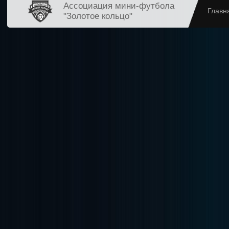
Ассоциация мини-футбола
Главн
"Золотое кольцо"