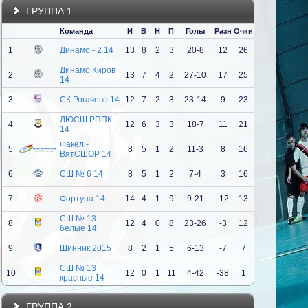
ГРУППА 1
Команда
И
В
Н
П
Голы
Разн
Очки
1
Динамо - 2 14
13
8
2
3
20-8
12
26
Динамо Киров
2
13
7
4
2
27-10
17
25
14
3
СК Рогачево 14
12
7
2
3
23-14
9
23
ДЮСШ РППК
4
12
6
3
3
18-7
11
21
14
Факел -
5
8
5
1
2
11-3
8
16
ВятСШОР 14
6
СШ № 6 14
8
5
1
2
7-4
3
16
7
Фортуна 14
14
4
1
9
9-21
-12
13
СШ № 13
8
12
4
0
8
23-26
-3
12
белые 14
9
Шинник 2015
8
2
1
5
6-13
-7
7
СШ № 13
10
12
0
1
11
4-42
-38
1
красные 14
ГРУППА 2