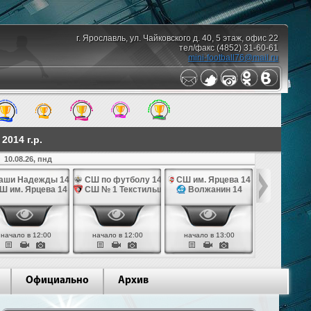
г. Ярославль, ул. Чайковского д. 40, 5 этаж, офис 22
тел/факс (4852) 31-60-61
mini-football76@mail.ru
014 г.р.
10.08.26, пнд
аши Надежды 14
СШ по футболу 14
СШ им. Ярцева 14
СШ № 1 Те
Ш им. Ярцева 14
СШ № 1 Текстильщик 14
Волжанин 14
Грань
начало в 12:00
начало в 12:00
начало в 13:00
начало в 
Официально
Архив