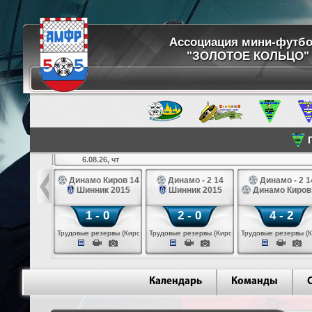
Ассоциация мини-футб
"ЗОЛОТОЕ КОЛЬЦО"
П
6.08.26, чт
ртуна 14
Динамо Киров 14
Динамо - 2 14
Динамо - 2 1
3 белые 14
Шинник 2015
Шинник 2015
Динамо Киров
 - 2
1 - 0
2 - 0
4 - 2
 (Череповец)
Трудовые резервы (Киров)
Трудовые резервы (Киров)
Трудовые резервы (К
Календарь
Команды