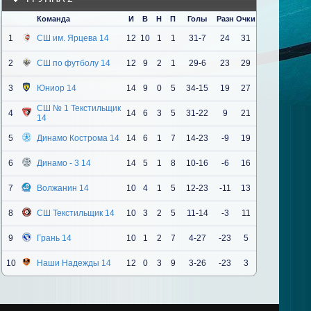
Команда
И
В
Н
П
Голы
Разн
Очки
1
СШ им. Ярцева 14
12
10
1
1
31-7
24
31
2
СШ по футболу 14
12
9
2
1
29-6
23
29
3
Юниор 14
14
9
0
5
34-15
19
27
СШ № 1 Текстильщик
4
14
6
3
5
31-22
9
21
14
5
Динамо Кострома 14
14
6
1
7
14-23
-9
19
6
Динамо - 3 14
14
5
1
8
10-16
-6
16
7
Волжанин 14
10
4
1
5
12-23
-11
13
8
СШ Текстильщик 14
10
3
2
5
11-14
-3
11
9
Грань 14
10
1
2
7
4-27
-23
5
10
Наши Надежды 14
12
0
3
9
3-26
-23
3