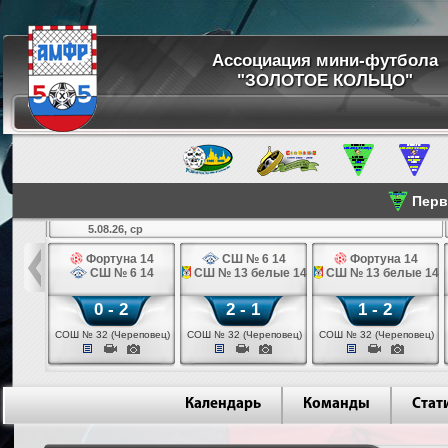
Ассоциация мини-футбола
"ЗОЛОТОЕ КОЛЬЦО"
Перве
5.08.26, ср
льщик 14
Фортуна 14
СШ № 6 14
Фортуна 14
 3 14
СШ № 6 14
СШ № 13 белые 14
СШ № 13 белые 14
0 - 2
2 - 1
1 - 2
ваново)
СОШ № 32 (Череповец)
СОШ № 32 (Череповец)
СОШ № 32 (Череповец)
Календарь
Команды
Стат