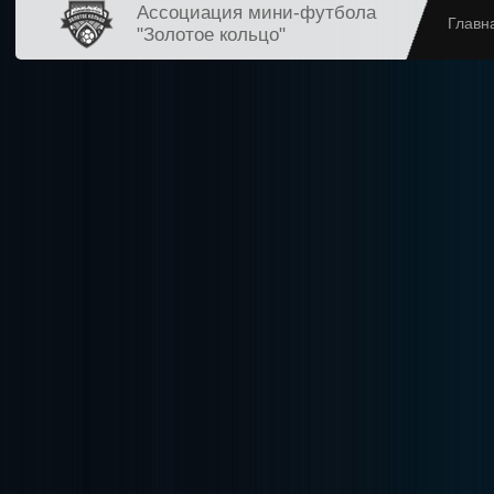
Ассоциация мини-футбола
Главн
"Золотое кольцо"