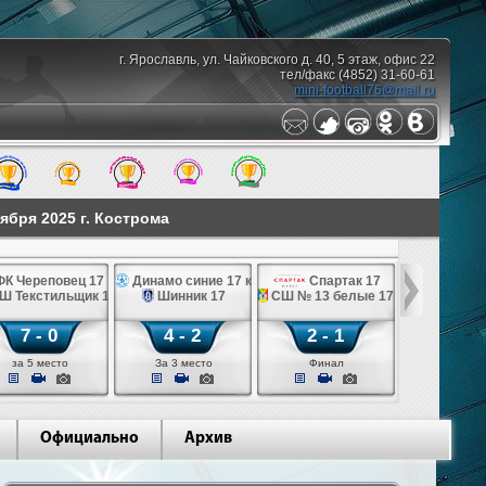
г. Ярославль, ул. Чайковского д. 40, 5 этаж, офис 22
тел/факс (4852) 31-60-61
mini-football76@mail.ru
ября 2025 г. Кострома
К Череповец 17
Динамо синие 17 к
Спартак 17
Ш Текстильщик 17 к
Шинник 17
СШ № 13 белые 17 лк
7 - 0
4 - 2
2 - 1
за 5 место
За 3 место
Финал
Официально
Архив