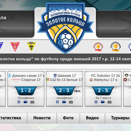
ола
лотое кольцо" по футболу среди юношей 2017 г.р. 12-14 сент
к
Динамо синие 17 к
Шинник 17
FC Sokolov 17 2к
Ф
к 17 к
Спартак 17
СШ № 13 белые 17 лк
Импульс 17 к
С
1 - 2
2 - 3
2 - 5
ПЕН.
Полуфинал
полуфинал
За 7 место
Статистика
Новости
Фото
Видео
Турниры