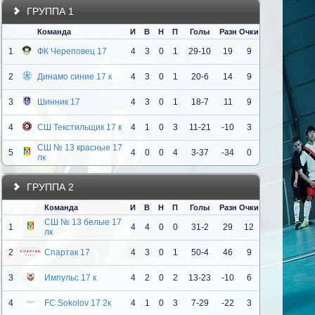
ГРУППА 1
Команда
И
В
Н
П
Голы
Разн
Очки
1
ФК Череповец 17
4
3
0
1
29-10
19
9
2
Динамо синие 17 к
4
3
0
1
20-6
14
9
3
Шинник 17
4
3
0
1
18-7
11
9
4
СШ Текстильщик 17 к
4
1
0
3
11-21
-10
3
СШ № 13 красные 17
5
4
0
0
4
3-37
-34
0
лк
ГРУППА 2
Команда
И
В
Н
П
Голы
Разн
Очки
СШ № 13 белые 17
1
4
4
0
0
31-2
29
12
лк
2
Спартак 17
4
3
0
1
50-4
46
9
3
Импульс 17 к
4
2
0
2
13-23
-10
6
4
FC Sokolov 17 2к
4
1
0
3
7-29
-22
3