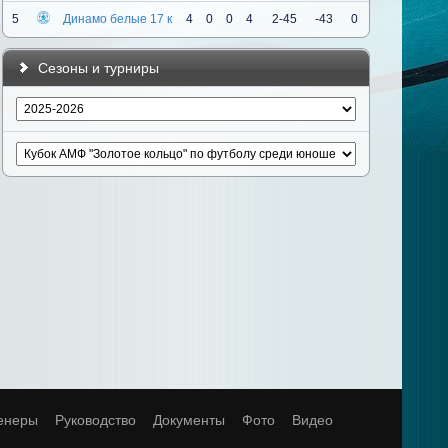
5
Динамо белые 17 к
4
0
0
4
2-45
-43
0
Сезоны и турниры
енеры
Руководство
Документы
Фото
Видео