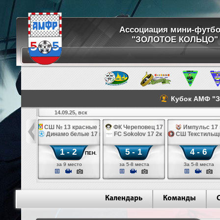
Ассоциация мини-футб
"ЗОЛОТОЕ КОЛЬЦО"
Кубок АМФ "Зо
14.09.25, вск
kolov 17 2к
СШ № 13 красные 17 лк
ФК Череповец 17
Импульс 17 
о белые 17 к
Динамо белые 17 к
FC Sokolov 17 2к
СШ Текстильщи
 - 2
1 - 2
5 - 1
4 - 6
ПЕН.
 (Кострома)
за 9 место
за 5-8 места
За 5-8 места
Календарь
Команды