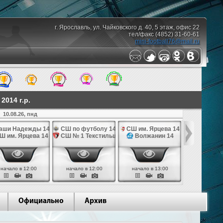
г. Ярославль, ул. Чайковского д. 40, 5 этаж, офис 22
тел/факс (4852) 31-60-61
mini-football76@mail.ru
014 г.р.
10.08.26, пнд
аши Надежды 14
СШ по футболу 14
СШ им. Ярцева 14
СШ № 1 Те
Ш им. Ярцева 14
СШ № 1 Текстильщик 14
Волжанин 14
Грань
начало в 12:00
начало в 12:00
начало в 13:00
начало в 
Официально
Архив