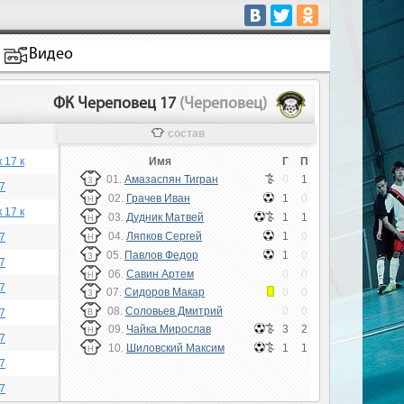
Видео
ФК Череповец 17
(Череповец)
состав
 17 к
Имя
Г
П
01.
Амазаспян Тигран
0
1
З
7
02.
Грачев Иван
1
0
Н
 17 к
03.
Дудник Матвей
1
1
Н
04.
Ляпков Сергей
1
0
7
Н
05.
Павлов Федор
1
0
З
7
06.
Савин Артем
0
0
Н
7
07.
Сидоров Макар
0
0
З
08.
Соловьев Дмитрий
0
0
7
В
09.
Чайка Мирослав
3
2
Н
7
10.
Шиловский Максим
1
1
Н
7
7