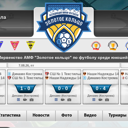
ола
ервенство АМФ "Золотое кольцо" по футболу среди юношей 2
7.08.26, пт
4
Динамо Кострома 14
СШ № 1 Текстильщик 14
Наши Надежды 14
Н
 14
СШ № 1 Текстильщик 14
Наши Надежды 14
Динамо Кострома 14
С
1 - 0
0 - 0
0 - 4
иров)
Динамо (Кострома)
Динамо (Кострома)
Динамо (Кострома)
Статистика
Новости
Фото
Видео
Турниры