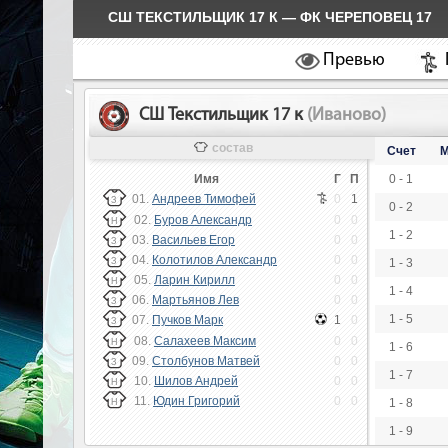
СШ ТЕКСТИЛЬЩИК 17 К — ФК ЧЕРЕПОВЕЦ 17
Превью
СШ Текстильщик 17 к
(Иваново)
состав
Счет
М
Имя
Г
П
0 - 1
01.
Андреев Тимофей
0
1
З
0 - 2
02.
Буров Александр
0
0
Н
1 - 2
03.
Васильев Егор
0
0
З
04.
Колотилов Александр
0
0
З
1 - 3
05.
Ларин Кирилл
0
0
Н
1 - 4
06.
Мартьянов Лев
0
0
З
1 - 5
07.
Пучков Марк
1
0
З
08.
Салахеев Максим
0
0
Н
1 - 6
09.
Столбунов Матвей
0
0
З
1 - 7
10.
Шилов Андрей
0
0
Н
11.
Юдин Григорий
0
0
1 - 8
Н
1 - 9