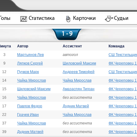
Голы
Статистика
Карточки
Судьи
1 - 9
инута
Автор
Ассистент
Команда
3
Мартьянов Лев
автогол
СШ Текстильщик
9
Ляпков Сергей
Шиловский Максим
ФК Череповец 1
12
Пучков Марк
Андреев Тимофей
СШ Текстильщик
14
Чайка Мирослав
Чайка Мирослав
ФК Череповец 1
15
Шиловский Максим
Амазаспян Тигран
ФК Череповец 1
16
Чайка Мирослав
без ассистента
ФК Череповец 1
17
Павлов Федор
Дудник Матвей
ФК Череповец 1
22
Грачев Иван
Чайка Мирослав
ФК Череповец 1
37
Чайка Мирослав
без ассистента
ФК Череповец 1
39
Дудник Матвей
без ассистента
ФК Череповец 1