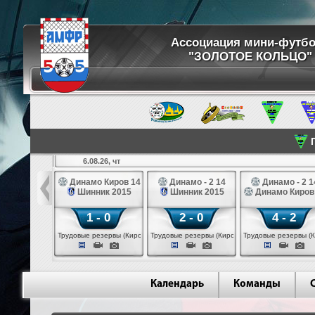
Ассоциация мини-футб
"ЗОЛОТОЕ КОЛЬЦО"
П
6.08.26, чт
ртуна 14
Динамо Киров 14
Динамо - 2 14
Динамо - 2 1
3 белые 14
Шинник 2015
Шинник 2015
Динамо Киров
 - 2
1 - 0
2 - 0
4 - 2
 (Череповец)
Трудовые резервы (Киров)
Трудовые резервы (Киров)
Трудовые резервы (К
Календарь
Команды