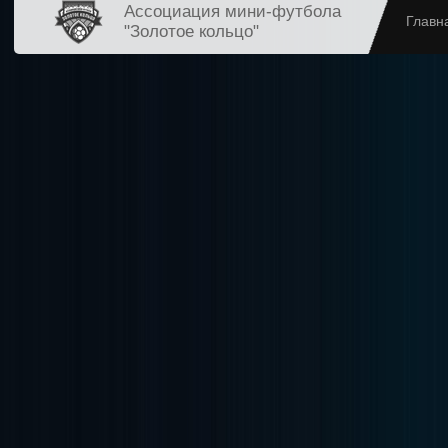
Ассоциация мини-футбола
Главн
"Золотое кольцо"