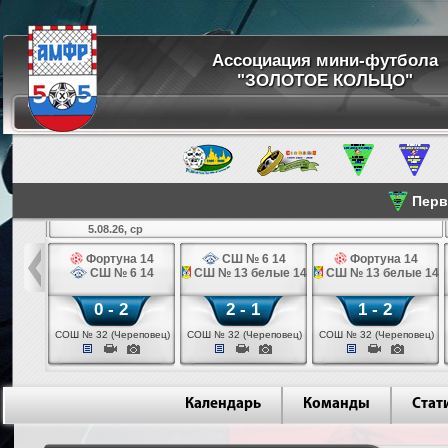
Ассоциация мини-футбола
"ЗОЛОТОЕ КОЛЬЦО"
Перве
5.08.26, ср
льщик 14
Фортуна 14
СШ № 6 14
Фортуна 14
 3 14
СШ № 6 14
СШ № 13 белые 14
СШ № 13 белые 14
0 - 2
2 - 1
1 - 2
ваново)
СОШ № 32 (Череповец)
СОШ № 32 (Череповец)
СОШ № 32 (Череповец)
Календарь
Команды
Стат