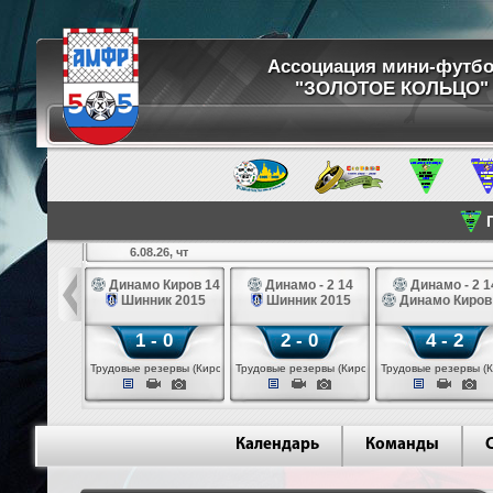
Ассоциация мини-футб
"ЗОЛОТОЕ КОЛЬЦО"
П
6.08.26, чт
ртуна 14
Динамо Киров 14
Динамо - 2 14
Динамо - 2 1
3 белые 14
Шинник 2015
Шинник 2015
Динамо Киров
 - 2
1 - 0
2 - 0
4 - 2
 (Череповец)
Трудовые резервы (Киров)
Трудовые резервы (Киров)
Трудовые резервы (К
Календарь
Команды