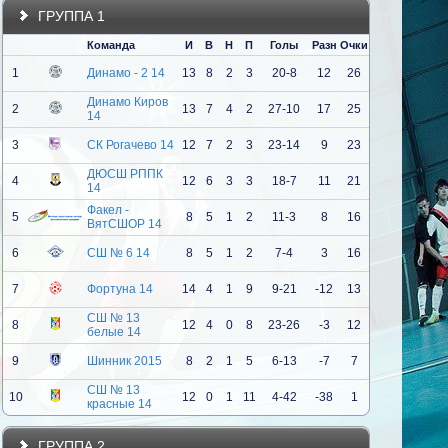
ГРУППА 1
Команда
И
В
Н
П
Голы
Разн
Очки
1
Динамо - 2 14
13
8
2
3
20-8
12
26
Динамо Киров
2
13
7
4
2
27-10
17
25
14
3
СК Рогачево 14
12
7
2
3
23-14
9
23
ДЮСШ РППК
4
12
6
3
3
18-7
11
21
14
Факел -
5
8
5
1
2
11-3
8
16
ВятСШОР 14
6
СШ № 6 14
8
5
1
2
7-4
3
16
7
Фортуна 14
14
4
1
9
9-21
-12
13
СШ № 13
8
12
4
0
8
23-26
-3
12
белые 14
9
Шинник 2015
8
2
1
5
6-13
-7
7
СШ № 13
10
12
0
1
11
4-42
-38
1
красные 14
ГРУППА 2