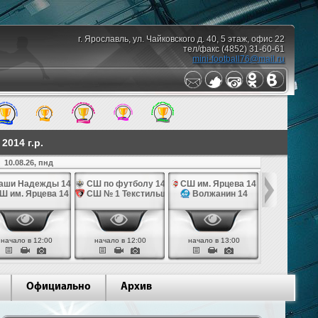
г. Ярославль, ул. Чайковского д. 40, 5 этаж, офис 22
тел/факс (4852) 31-60-61
mini-football76@mail.ru
014 г.р.
10.08.26, пнд
аши Надежды 14
СШ по футболу 14
СШ им. Ярцева 14
СШ № 1 Те
Ш им. Ярцева 14
СШ № 1 Текстильщик 14
Волжанин 14
Грань
начало в 12:00
начало в 12:00
начало в 13:00
начало в 
Официально
Архив