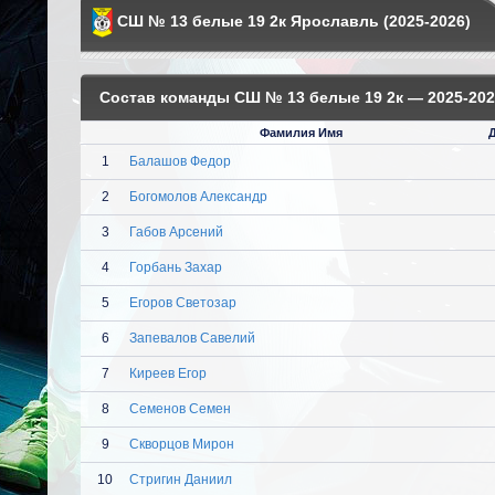
СШ № 13 белые 19 2к Ярославль (2025-2026)
Состав команды СШ № 13 белые 19 2к — 2025-202
Фамилия Имя
1
Балашов Федор
2
Богомолов Александр
3
Габов Арсений
4
Горбань Захар
5
Егоров Светозар
6
Запевалов Савелий
7
Киреев Егор
8
Семенов Семен
9
Скворцов Мирон
10
Стригин Даниил