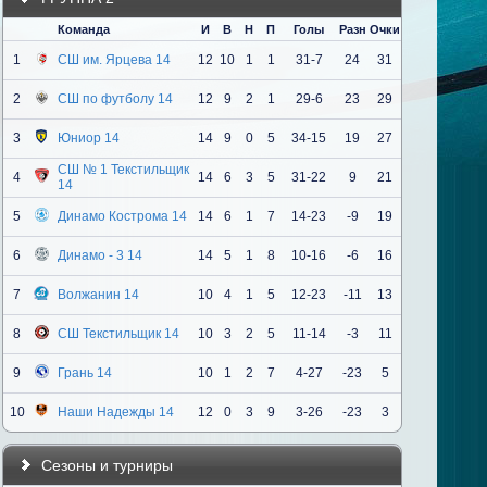
Команда
И
В
Н
П
Голы
Разн
Очки
1
СШ им. Ярцева 14
12
10
1
1
31-7
24
31
2
СШ по футболу 14
12
9
2
1
29-6
23
29
3
Юниор 14
14
9
0
5
34-15
19
27
СШ № 1 Текстильщик
4
14
6
3
5
31-22
9
21
14
5
Динамо Кострома 14
14
6
1
7
14-23
-9
19
6
Динамо - 3 14
14
5
1
8
10-16
-6
16
7
Волжанин 14
10
4
1
5
12-23
-11
13
8
СШ Текстильщик 14
10
3
2
5
11-14
-3
11
9
Грань 14
10
1
2
7
4-27
-23
5
10
Наши Надежды 14
12
0
3
9
3-26
-23
3
Сезоны и турниры