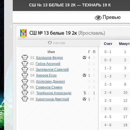
СШ № 13 БЕЛЫЕ 19 2К — ТЕХНАРЬ 19 К
Превью
СШ № 13 белые 19 2к
(Ярославль)
состав
Счет
Минут
Имя
Г
П
0 - 1
1
01.
Балашов Федор
4
0
Н
0 - 2
2
02.
Габов Арсений
0
0
З
1 - 2
3
03.
Запевалов Савелий
0
0
З
04.
Киреев Егор
1
0
Н
1 - 3
7
05.
Колескин Даниил
0
0
Н
2 - 3
8
06.
Семенов Семен
0
0
З
2 - 4
10
07.
Трифонов Александр
0
1
Н
08.
Харитонов Дмитрий
1
0
З
2 - 5
12
3 - 5
15
4 - 5
17
4 - 6
18