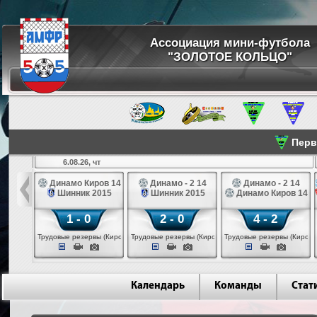
Ассоциация мини-футбола
"ЗОЛОТОЕ КОЛЬЦО"
Перве
6.08.26, чт
а 14
Динамо Киров 14
Динамо - 2 14
Динамо - 2 14
лые 14
Шинник 2015
Шинник 2015
Динамо Киров 14
1 - 0
2 - 0
4 - 2
еповец)
Трудовые резервы (Киров)
Трудовые резервы (Киров)
Трудовые резервы (Киров)
Календарь
Команды
Стат