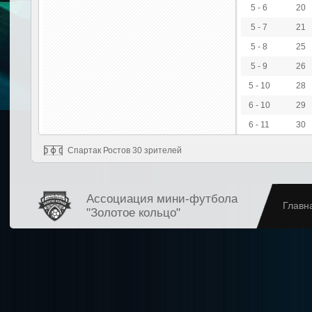
5 - 6
20
5 - 7
21
5 - 8
25
5 - 9
26
5 - 10
28
6 - 10
29
6 - 11
30
Спартак Ростов 30 зрителей
Ассоциация мини-футбола
Главн
"Золотое кольцо"