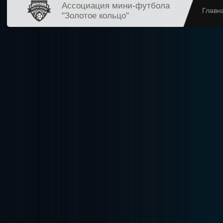
Ассоциация мини-футбола
Главн
"Золотое кольцо"