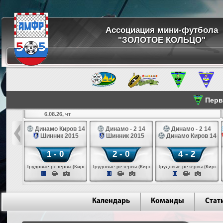
Ассоциация мини-футбола
"ЗОЛОТОЕ КОЛЬЦО"
Перве
6.08.26, чт
а 14
Динамо Киров 14
Динамо - 2 14
Динамо - 2 14
лые 14
Шинник 2015
Шинник 2015
Динамо Киров 14
1 - 0
2 - 0
4 - 2
еповец)
Трудовые резервы (Киров)
Трудовые резервы (Киров)
Трудовые резервы (Киров)
Календарь
Команды
Стат