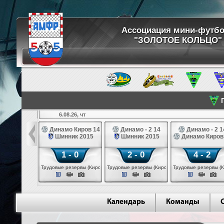
Ассоциация мини-футб
"ЗОЛОТОЕ КОЛЬЦО"
П
6.08.26, чт
ртуна 14
Динамо Киров 14
Динамо - 2 14
Динамо - 2 1
3 белые 14
Шинник 2015
Шинник 2015
Динамо Киров
 - 2
1 - 0
2 - 0
4 - 2
 (Череповец)
Трудовые резервы (Киров)
Трудовые резервы (Киров)
Трудовые резервы (К
Календарь
Команды