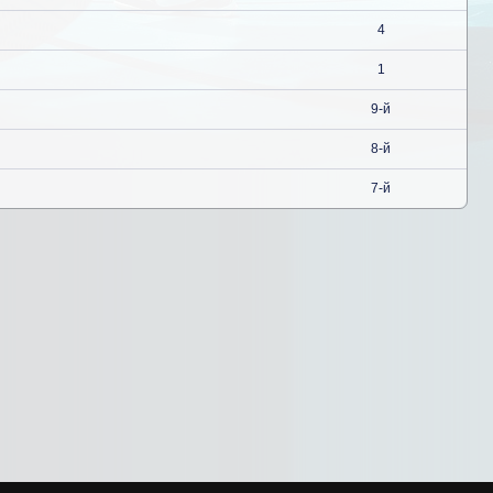
4
1
9-й
8-й
7-й