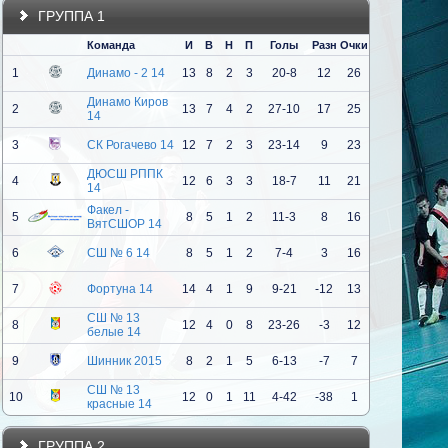
ГРУППА 1
Команда
И
В
Н
П
Голы
Разн
Очки
1
Динамо - 2 14
13
8
2
3
20-8
12
26
Динамо Киров
2
13
7
4
2
27-10
17
25
14
3
СК Рогачево 14
12
7
2
3
23-14
9
23
ДЮСШ РППК
4
12
6
3
3
18-7
11
21
14
Факел -
5
8
5
1
2
11-3
8
16
ВятСШОР 14
6
СШ № 6 14
8
5
1
2
7-4
3
16
7
Фортуна 14
14
4
1
9
9-21
-12
13
СШ № 13
8
12
4
0
8
23-26
-3
12
белые 14
9
Шинник 2015
8
2
1
5
6-13
-7
7
СШ № 13
10
12
0
1
11
4-42
-38
1
красные 14
ГРУППА 2