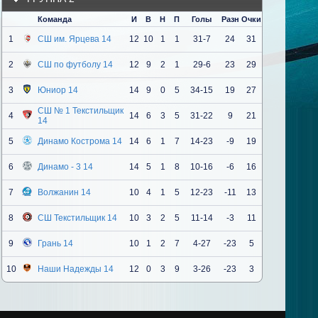
Команда
И
В
Н
П
Голы
Разн
Очки
1
СШ им. Ярцева 14
12
10
1
1
31-7
24
31
2
СШ по футболу 14
12
9
2
1
29-6
23
29
3
Юниор 14
14
9
0
5
34-15
19
27
СШ № 1 Текстильщик
4
14
6
3
5
31-22
9
21
14
5
Динамо Кострома 14
14
6
1
7
14-23
-9
19
6
Динамо - 3 14
14
5
1
8
10-16
-6
16
7
Волжанин 14
10
4
1
5
12-23
-11
13
8
СШ Текстильщик 14
10
3
2
5
11-14
-3
11
9
Грань 14
10
1
2
7
4-27
-23
5
10
Наши Надежды 14
12
0
3
9
3-26
-23
3