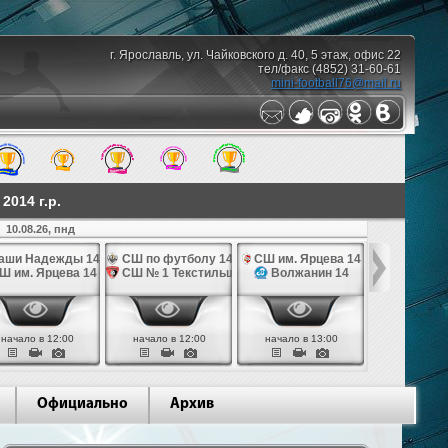
г. Ярославль, ул. Чайковского д. 40, 5 этаж, офис 22
тел/факс (4852) 31-60-61
mini-football76@mail.ru
014 г.р.
10.08.26, пнд
аши Надежды 14
СШ по футболу 14
СШ им. Ярцева 14
СШ № 1 Те
Ш им. Ярцева 14
СШ № 1 Текстильщик 14
Волжанин 14
Грань
начало в 12:00
начало в 12:00
начало в 13:00
начало в 
Официально
Архив