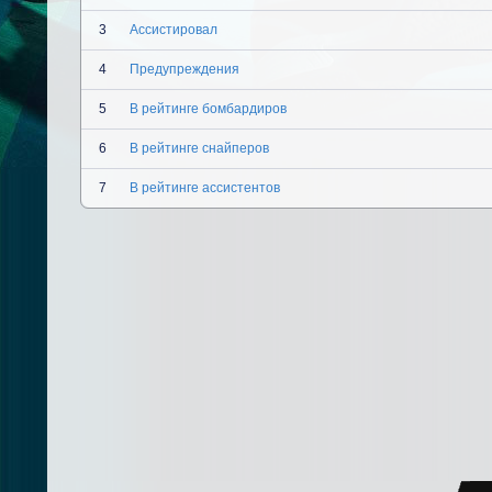
3
Ассистировал
4
Предупреждения
5
В рейтинге бомбардиров
6
В рейтинге снайперов
7
В рейтинге ассистентов