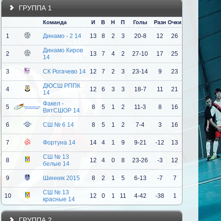
ГРУППА 1
Команда
И
В
Н
П
Голы
Разн
Очки
1
Динамо - 2 14
13
8
2
3
20-8
12
26
Динамо Киров
2
13
7
4
2
27-10
17
25
14
3
СК Рогачево 14
12
7
2
3
23-14
9
23
ДЮСШ РППК
4
12
6
3
3
18-7
11
21
14
Факел -
5
8
5
1
2
11-3
8
16
ВятСШОР 14
6
СШ № 6 14
8
5
1
2
7-4
3
16
7
Фортуна 14
14
4
1
9
9-21
-12
13
СШ № 13
8
12
4
0
8
23-26
-3
12
белые 14
9
Шинник 2015
8
2
1
5
6-13
-7
7
СШ № 13
10
12
0
1
11
4-42
-38
1
красные 14
ГРУППА 2