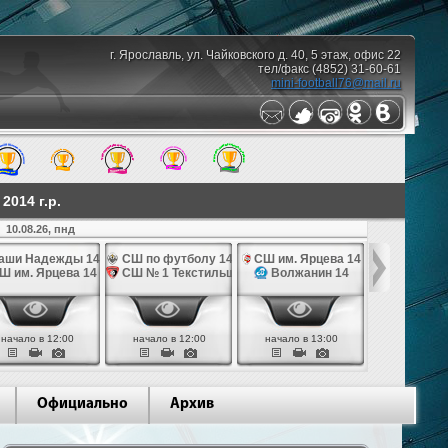
г. Ярославль, ул. Чайковского д. 40, 5 этаж, офис 22
тел/факс (4852) 31-60-61
mini-football76@mail.ru
014 г.р.
10.08.26, пнд
аши Надежды 14
СШ по футболу 14
СШ им. Ярцева 14
СШ № 1 Те
Ш им. Ярцева 14
СШ № 1 Текстильщик 14
Волжанин 14
Грань
начало в 12:00
начало в 12:00
начало в 13:00
начало в 
Официально
Архив