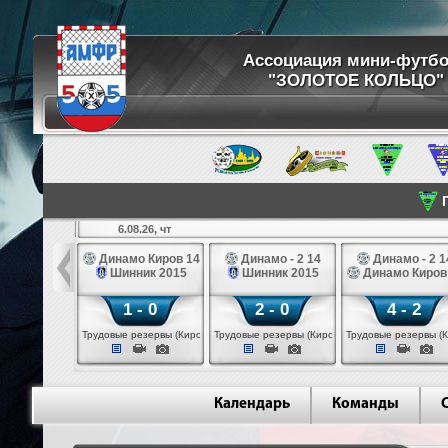
Ассоциация мини-футб
"ЗОЛОТОЕ КОЛЬЦО"
П
6.08.26, чт
ртуна 14
Динамо Киров 14
Динамо - 2 14
Динамо - 2 1
3 белые 14
Шинник 2015
Шинник 2015
Динамо Киров
 - 2
1 - 0
2 - 0
4 - 2
 (Череповец)
Трудовые резервы (Киров)
Трудовые резервы (Киров)
Трудовые резервы (К
Календарь
Команды