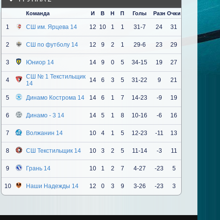
Команда
И
В
Н
П
Голы
Разн
Очки
1
СШ им. Ярцева 14
12
10
1
1
31-7
24
31
2
СШ по футболу 14
12
9
2
1
29-6
23
29
3
Юниор 14
14
9
0
5
34-15
19
27
СШ № 1 Текстильщик
4
14
6
3
5
31-22
9
21
14
5
Динамо Кострома 14
14
6
1
7
14-23
-9
19
6
Динамо - 3 14
14
5
1
8
10-16
-6
16
7
Волжанин 14
10
4
1
5
12-23
-11
13
8
СШ Текстильщик 14
10
3
2
5
11-14
-3
11
9
Грань 14
10
1
2
7
4-27
-23
5
10
Наши Надежды 14
12
0
3
9
3-26
-23
3