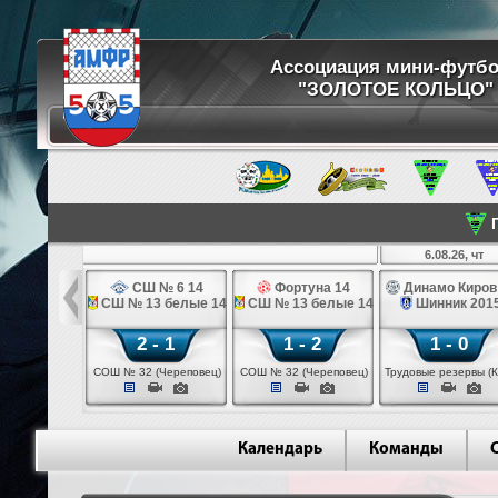
Ассоциация мини-футб
"ЗОЛОТОЕ КОЛЬЦО"
П
8.26, ср
6.08.26, чт
ртуна 14
СШ № 6 14
Фортуна 14
Динамо Киров
 № 6 14
СШ № 13 белые 14
СШ № 13 белые 14
Шинник 201
 - 2
2 - 1
1 - 2
1 - 0
 (Череповец)
СОШ № 32 (Череповец)
СОШ № 32 (Череповец)
Трудовые резервы (К
Календарь
Команды