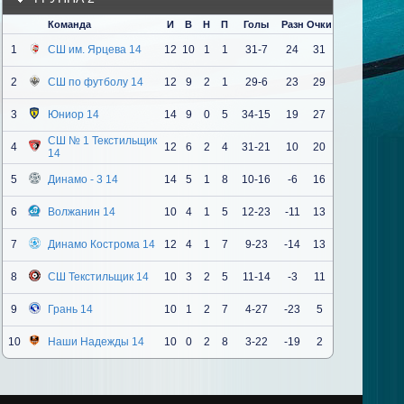
Команда
И
В
Н
П
Голы
Разн
Очки
1
СШ им. Ярцева 14
12
10
1
1
31-7
24
31
2
СШ по футболу 14
12
9
2
1
29-6
23
29
3
Юниор 14
14
9
0
5
34-15
19
27
СШ № 1 Текстильщик
4
12
6
2
4
31-21
10
20
14
5
Динамо - 3 14
14
5
1
8
10-16
-6
16
6
Волжанин 14
10
4
1
5
12-23
-11
13
7
Динамо Кострома 14
12
4
1
7
9-23
-14
13
8
СШ Текстильщик 14
10
3
2
5
11-14
-3
11
9
Грань 14
10
1
2
7
4-27
-23
5
10
Наши Надежды 14
10
0
2
8
3-22
-19
2