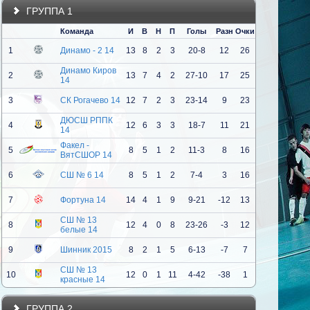
ГРУППА 1
Команда
И
В
Н
П
Голы
Разн
Очки
1
Динамо - 2 14
13
8
2
3
20-8
12
26
Динамо Киров
2
13
7
4
2
27-10
17
25
14
3
СК Рогачево 14
12
7
2
3
23-14
9
23
ДЮСШ РППК
4
12
6
3
3
18-7
11
21
14
Факел -
5
8
5
1
2
11-3
8
16
ВятСШОР 14
6
СШ № 6 14
8
5
1
2
7-4
3
16
7
Фортуна 14
14
4
1
9
9-21
-12
13
СШ № 13
8
12
4
0
8
23-26
-3
12
белые 14
9
Шинник 2015
8
2
1
5
6-13
-7
7
СШ № 13
10
12
0
1
11
4-42
-38
1
красные 14
ГРУППА 2