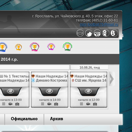
г. Ярославль, ул. Чайковского д. 40, 5 этаж, офис 22
тел/факс (4852) 31-60-61
mini-football76@mail.ru
014 г.р.
10.08.26, пнд
Ш № 1 Текстильщик 14
Наши Надежды 14
Наши Надежды 14
СШ по фут
4
аши Надежды 14
Динамо Кострома 14
СШ им. Ярцева 14
СШ № 1 Те
начало в 13:00
начало в 14:00
начало в 12:00
начало в 
Официально
Архив