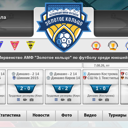
ола
ервенство АМФ "Золотое кольцо" по футболу среди юношей 2
7.08.26, пт
 14
Динамо - 2 14
Динамо - 2 14
Динамо Кострома 14
С
5
Шинник 2015
Динамо Киров 14
СШ № 1 Текстильщик 1
Н
2 - 0
4 - 2
1 - 0
иров)
Трудовые резервы (Киров)
Трудовые резервы (Киров)
Динамо (Кострома)
Статистика
Новости
Фото
Видео
Турниры