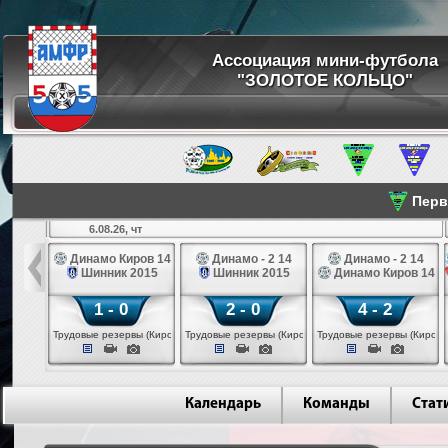
Ассоциация мини-футбола
"ЗОЛОТОЕ КОЛЬЦО"
Перве
6.08.26, чт
а 14
Динамо Киров 14
Динамо - 2 14
Динамо - 2 14
лые 14
Шинник 2015
Шинник 2015
Динамо Киров 14
1 - 0
2 - 0
4 - 2
еповец)
Трудовые резервы (Киров)
Трудовые резервы (Киров)
Трудовые резервы (Киров)
Календарь
Команды
Стат