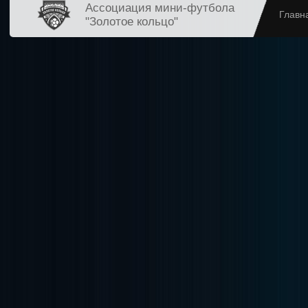
Ассоциация мини-футбола
Главн
"Золотое кольцо"