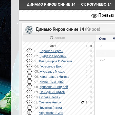
ДИНАМО КИРОВ СИНИЕ 14 — СК РОГАЧЕВО 14
Превью
Динамо Киров синие 14
(Киров)
состав
Счет
М
Имя
Г
П
0 - 1
01.
Баранов Сергей
0
0
Н
1 - 1
02.
Булдаков Арсений
0
0
Н
2 - 1
03.
Владимиров К Михаил
0
0
З
04.
Герасимов Егор
0
0
Н
05.
Журавлев Михаил
0
0
Н
06.
Карандашов Никита
0
0
Н
07.
Кочкин Тимофей
0
0
Н
08.
Кривошеин Андрей
0
0
Н
09.
Наймушин Артем
0
0
Н
10.
Орлов Степан
0
0
В
11.
Созинов Антон
1
0
З
12.
Трушков Демид
0
0
Н
13.
Червяков Семен
0
0
З