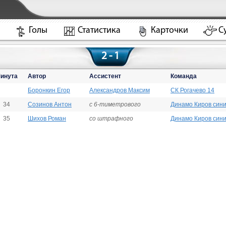
Голы
Статистика
Карточки
С
2 - 1
инута
Автор
Ассистент
Команда
Боронкин Егор
Александров Максим
СК Рогачево 14
34
Созинов Антон
с 6-тиметрового
Динамо Киров сини
35
Шихов Роман
со штрафного
Динамо Киров сини