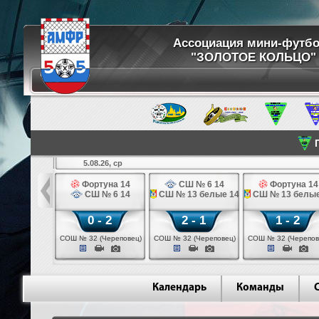
Ассоциация мини-футб
"ЗОЛОТОЕ КОЛЬЦО"
П
5.08.26, ср
кстильщик 14
Фортуна 14
СШ № 6 14
Фортуна 14
мо - 3 14
СШ № 6 14
СШ № 13 белые 14
СШ № 13 белые
 - 0
0 - 2
2 - 1
1 - 2
щик (Иваново)
СОШ № 32 (Череповец)
СОШ № 32 (Череповец)
СОШ № 32 (Черепов
Календарь
Команды