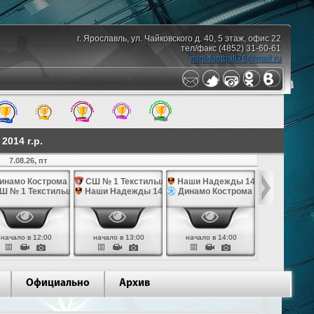
г. Ярославль, ул. Чайковского д. 40, 5 этаж, офис 22
тел/факс (4852) 31-60-61
mini-football76@mail.ru
014 г.р.
7.08.26, пт
10.08.26,
инамо Кострома 14
СШ № 1 Текстильщик 14
Наши Надежды 14
Наши Над
Ш № 1 Текстильщик 14
Наши Надежды 14
Динамо Кострома 14
СШ им. Яр
начало в 12:00
начало в 13:00
начало в 14:00
начало в 
Официально
Архив