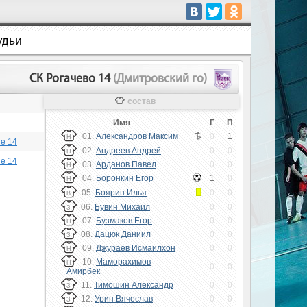
удьи
СК Рогачево 14
(Дмитровский го)
состав
Имя
Г
П
01.
Александров Максим
0
1
Н
е 14
02.
Андреев Андрей
0
0
Н
е 14
03.
Арданов Павел
0
0
Н
04.
Боронкин Егор
1
0
Н
05.
Боярин Илья
0
0
В
06.
Бувин Михаил
0
0
З
07.
Бузмаков Егор
0
0
Н
08.
Дацюк Даниил
0
0
З
09.
Джураев Исмаилхон
0
0
Н
10.
Маморахимов
Н
0
0
Амирбек
11.
Тимошин Александр
0
0
З
12.
Урин Вячеслав
0
0
З