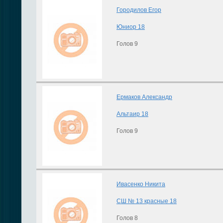
Городилов Егор
Юниор 18
Голов 9
Ермаков Александр
Альтаир 18
Голов 9
Ивасенко Никита
СШ № 13 красные 18
Голов 8