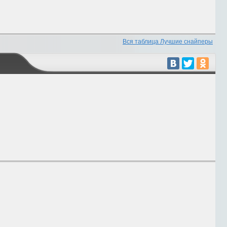
Вся таблица Лучшие снайперы