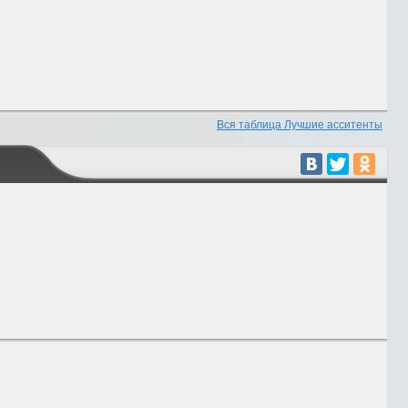
Вся таблица Лучшие асситенты