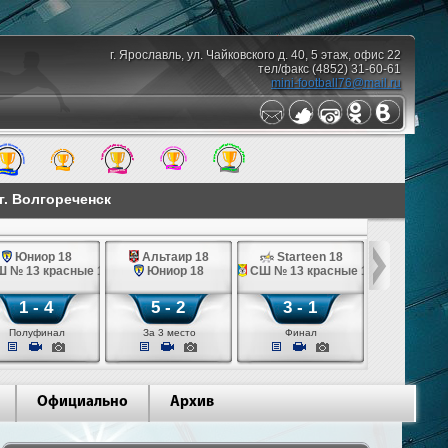
г. Ярославль, ул. Чайковского д. 40, 5 этаж, офис 22
тел/факс (4852) 31-60-61
mini-football76@mail.ru
г. Волгореченск
Юниор 18
Альтаир 18
Starteen 18
 № 13 красные 18
Юниор 18
СШ № 13 красные 18
1 - 4
5 - 2
3 - 1
Полуфинал
За 3 место
Финал
Официально
Архив