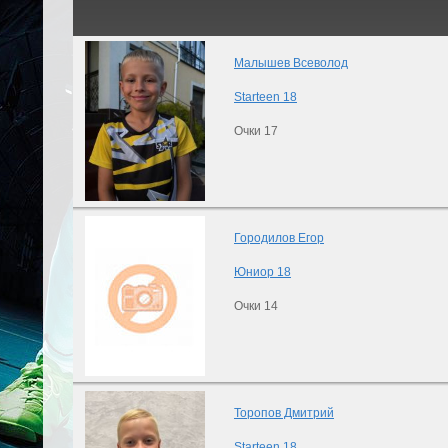
Малышев Всеволод
Starteen 18
Очки 17
Городилов Егор
Юниор 18
Очки 14
Торопов Дмитрий
Starteen 18