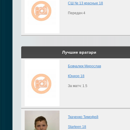
СШ № 13 красные 18
Передач 4
Лучшие вратари
Бовчалюк Мирослав
Юниор 18
За матч: 1.5
Ткаченко Тимофей
Starteen 18