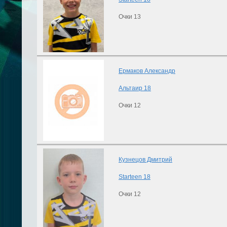
Очки 13
Ермаков Александр
Альтаир 18
Очки 12
Кузнецов Дмитрий
Starteen 18
Очки 12