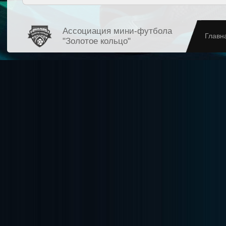
Ассоциация мини-футбола
Главн
"Золотое кольцо"