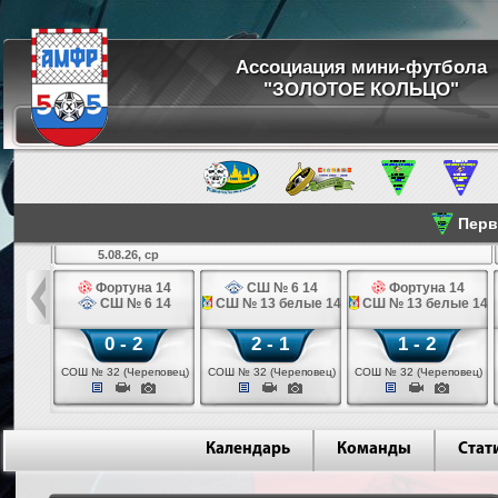
Ассоциация мини-футбола
"ЗОЛОТОЕ КОЛЬЦО"
Перве
5.08.26, ср
льщик 14
Фортуна 14
СШ № 6 14
Фортуна 14
 3 14
СШ № 6 14
СШ № 13 белые 14
СШ № 13 белые 14
0 - 2
2 - 1
1 - 2
ваново)
СОШ № 32 (Череповец)
СОШ № 32 (Череповец)
СОШ № 32 (Череповец)
Календарь
Команды
Стат