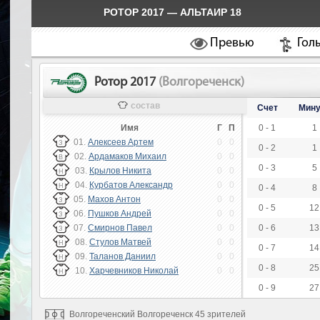
РОТОР 2017 — АЛЬТАИР 18
Превью
Гол
Ротор 2017
(Волгореченск)
состав
Счет
Мину
Имя
Г
П
0 - 1
1
01.
Алексеев Артем
0
0
З
0 - 2
1
02.
Ардамаков Михаил
0
0
В
0 - 3
5
03.
Крылов Никита
0
0
Н
04.
Курбатов Александр
0
0
Н
0 - 4
8
05.
Махов Антон
0
0
З
0 - 5
12
06.
Пушков Андрей
0
0
З
07.
Смирнов Павел
0
0
0 - 6
13
З
08.
Стулов Матвей
0
0
Н
0 - 7
14
09.
Таланов Даниил
0
0
Н
0 - 8
25
10.
Харчевников Николай
0
0
Н
0 - 9
27
Волгореченский Волгореченск 45 зрителей