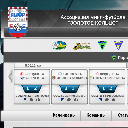
Ассоциация мини-футбола
"ЗОЛОТОЕ КОЛЬЦО"
Перве
5.08.26, ср
льщик 14
Фортуна 14
СШ № 6 14
Фортуна 14
 3 14
СШ № 6 14
СШ № 13 белые 14
СШ № 13 белые 14
0 - 2
2 - 1
1 - 2
ваново)
СОШ № 32 (Череповец)
СОШ № 32 (Череповец)
СОШ № 32 (Череповец)
Календарь
Команды
Стат