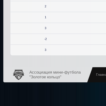
2
1
3
-2
3
Ассоциация мини-футбола
Главн
"Золотое кольцо"