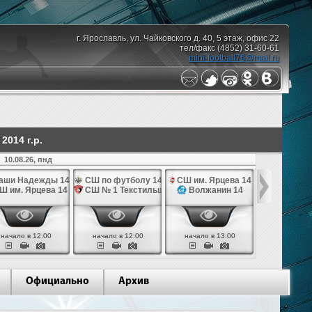
г. Ярославль, ул. Чайковского д. 40, 5 этаж, офис 22
тел/факс (4852) 31-60-61
mini-football76@mail.ru
014 г.р.
10.08.26, пнд
аши Надежды 14
СШ по футболу 14
СШ им. Ярцева 14
СШ № 1 Те
Ш им. Ярцева 14
СШ № 1 Текстильщик 14
Волжанин 14
Грань
начало в 12:00
начало в 12:00
начало в 13:00
начало в 
Официально
Архив