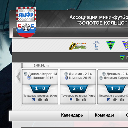
Ассоциация мини-футб
"ЗОЛОТОЕ КОЛЬЦО"
П
6.08.26, чт
ртуна 14
Динамо Киров 14
Динамо - 2 14
Динамо - 2 1
3 белые 14
Шинник 2015
Шинник 2015
Динамо Киров
 - 2
1 - 0
2 - 0
4 - 2
 (Череповец)
Трудовые резервы (Киров)
Трудовые резервы (Киров)
Трудовые резервы (К
Календарь
Команды