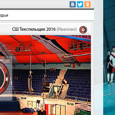
удьи
СШ Текстильщик 2016
(Иваново)