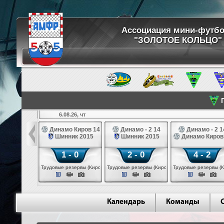
Ассоциация мини-футб
"ЗОЛОТОЕ КОЛЬЦО"
П
6.08.26, чт
ртуна 14
Динамо Киров 14
Динамо - 2 14
Динамо - 2 1
3 белые 14
Шинник 2015
Шинник 2015
Динамо Киров
 - 2
1 - 0
2 - 0
4 - 2
 (Череповец)
Трудовые резервы (Киров)
Трудовые резервы (Киров)
Трудовые резервы (К
Календарь
Команды