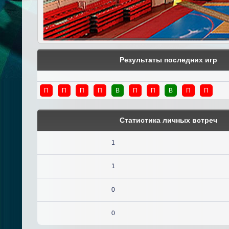
Результаты последних игр
П
П
П
П
В
П
П
В
П
П
Статистика личных встреч
1
1
0
0