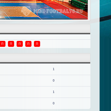
П
П
П
П
П
1
0
1
0