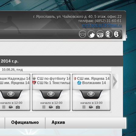
г. Ярославль, ул. Чайковского д. 40, 5 этаж, офис 22
тел/факс (4852) 31-60-61
mini-football76@mail.ru
014 г.р.
10.08.26, пнд
аши Надежды 14
СШ по футболу 14
СШ им. Ярцева 14
СШ № 1 Те
Ш им. Ярцева 14
СШ № 1 Текстильщик 14
Волжанин 14
Грань
начало в 12:00
начало в 12:00
начало в 13:00
начало в 
Официально
Архив