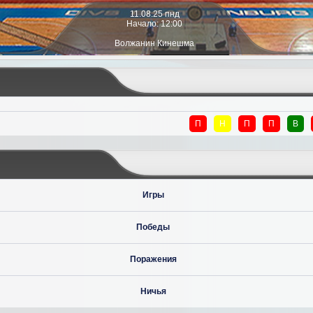
11.08.25 пнд
Начало: 12:00
Волжанин Кинешма
П
Н
П
П
В
Игры
Победы
Поражения
Ничья