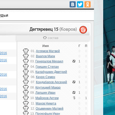
удьи
Дегтяревец 15
(Ковров)
состав
Имя
Г
П
01.
Аглямов Матвей
0
0
Н
 2016
02.
Ваапов Марк
0
0
Н
 2016
03.
Генералов Михаил
1
0
З
04.
Гришин Степан
0
0
В
05.
Калабушкин Дмитрий
0
0
З
 2016
06.
Качор Семен
0
0
Н
07.
Кондабаров Арсений
1
0
Н
08.
Крутицкий Макар
0
0
З
 2016
09.
Лапшин Иван
1
0
З
 2016
10.
Майоров Артем
0
1
З
11.
Махов Никита
0
0
Н
12.
Осьминкин Матвей
0
0
В
13.
Прокофьев Иван
0
0
З