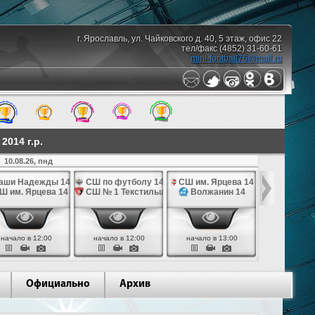
г. Ярославль, ул. Чайковского д. 40, 5 этаж, офис 22
тел/факс (4852) 31-60-61
mini-football76@mail.ru
014 г.р.
10.08.26, пнд
аши Надежды 14
СШ по футболу 14
СШ им. Ярцева 14
СШ № 1 Те
Ш им. Ярцева 14
СШ № 1 Текстильщик 14
Волжанин 14
Грань
начало в 12:00
начало в 12:00
начало в 13:00
начало в 
Официально
Архив