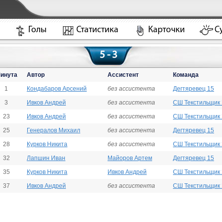
Голы
Статистика
Карточки
С
5 - 3
инута
Автор
Ассистент
Команда
1
Кондабаров Арсений
без ассистента
Дегтяревец 15
3
Ивков Андрей
без ассистента
СШ Текстильщик
23
Ивков Андрей
без ассистента
СШ Текстильщик
25
Генералов Михаил
без ассистента
Дегтяревец 15
28
Курков Никита
без ассистента
СШ Текстильщик
32
Лапшин Иван
Майоров Артем
Дегтяревец 15
35
Курков Никита
Ивков Андрей
СШ Текстильщик
37
Ивков Андрей
без ассистента
СШ Текстильщик