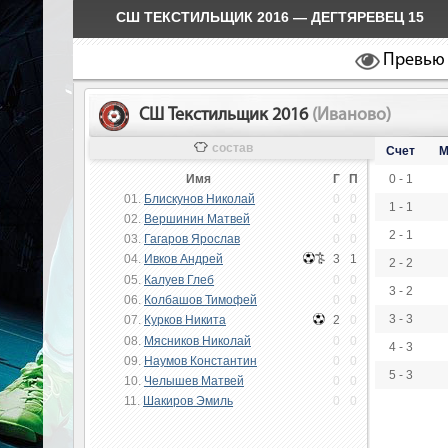
СШ ТЕКСТИЛЬЩИК 2016 — ДЕГТЯРЕВЕЦ 15
Превью
СШ Текстильщик 2016
(Иваново)
состав
Счет
М
Имя
Г
П
0 - 1
01.
Блискунов Николай
0
0
1 - 1
02.
Вершинин Матвей
0
0
2 - 1
03.
Гагаров Ярослав
0
0
04.
Ивков Андрей
3
1
2 - 2
05.
Калуев Глеб
0
0
3 - 2
06.
Колбашов Тимофей
0
0
3 - 3
07.
Курков Никита
2
0
08.
Мясников Николай
0
0
4 - 3
09.
Наумов Константин
0
0
5 - 3
10.
Челышев Матвей
0
0
11.
Шакиров Эмиль
0
0