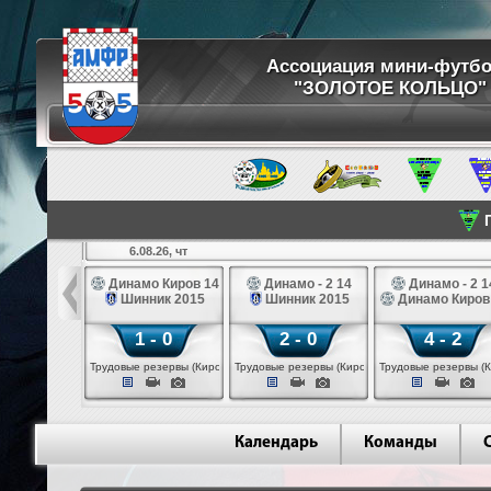
Ассоциация мини-футб
"ЗОЛОТОЕ КОЛЬЦО"
П
6.08.26, чт
ртуна 14
Динамо Киров 14
Динамо - 2 14
Динамо - 2 1
3 белые 14
Шинник 2015
Шинник 2015
Динамо Киров
 - 2
1 - 0
2 - 0
4 - 2
 (Череповец)
Трудовые резервы (Киров)
Трудовые резервы (Киров)
Трудовые резервы (К
Календарь
Команды