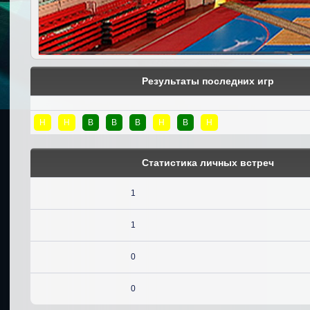
Результаты последних игр
Н
Н
В
В
В
Н
В
Н
Статистика личных встреч
1
1
0
0