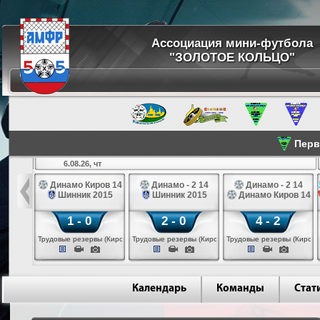
Ассоциация мини-футбола
"ЗОЛОТОЕ КОЛЬЦО"
Перве
6.08.26, чт
а 14
Динамо Киров 14
Динамо - 2 14
Динамо - 2 14
лые 14
Шинник 2015
Шинник 2015
Динамо Киров 14
1 - 0
2 - 0
4 - 2
еповец)
Трудовые резервы (Киров)
Трудовые резервы (Киров)
Трудовые резервы (Киров)
Календарь
Команды
Стат