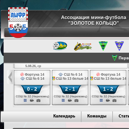
Ассоциация мини-футбола
"ЗОЛОТОЕ КОЛЬЦО"
Перве
5.08.26, ср
льщик 14
Фортуна 14
СШ № 6 14
Фортуна 14
 3 14
СШ № 6 14
СШ № 13 белые 14
СШ № 13 белые 14
0 - 2
2 - 1
1 - 2
ваново)
СОШ № 32 (Череповец)
СОШ № 32 (Череповец)
СОШ № 32 (Череповец)
Календарь
Команды
Стат