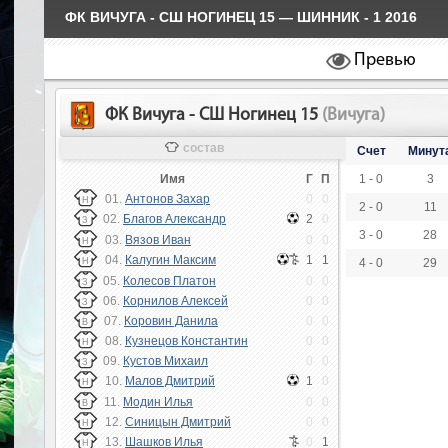
ФК ВИЧУГА - СШ НОГИНЕЦ 15 — ШИННИК - 1 2016
Превью
ФК Вичуга - СШ Ногинец 15
(Вичуга)
состав
Счет
Минут
Имя
Г
П
1 - 0
3
01.
Антонов Захар
0
0
Н
2 - 0
11
02.
Благов Александр
2
0
З
3 - 0
28
03.
Вязов Иван
0
0
Н
04.
Калугин Максим
1
1
Н
4 - 0
29
05.
Колесов Платон
0
0
З
06.
Корнилов Алексей
0
0
З
07.
Коровин Данила
0
0
В
08.
Кузнецов Константин
0
0
Н
09.
Кустов Михаил
0
0
З
10.
Малов Дмитрий
1
0
Н
11.
Модин Илья
0
0
В
12.
Синицын Дмитрий
0
0
Н
13.
Шашков Илья
0
1
Н