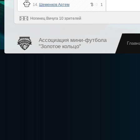
14.
Шеменков Артем
0
1
Н
Ногинец Вичуга 10 зрителей
Ассоциация мини-футбола
Главн
"Золотое кольцо"