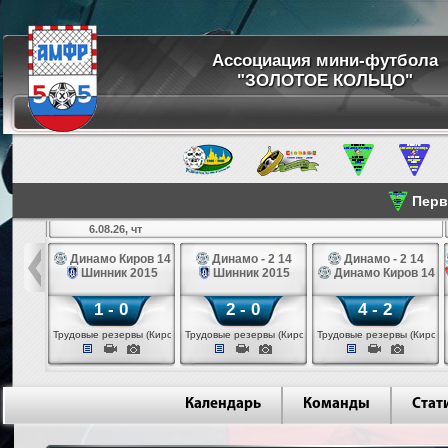
Ассоциация мини-футбола
"ЗОЛОТОЕ КОЛЬЦО"
Перве
6.08.26, чт
а 14
Динамо Киров 14
Динамо - 2 14
Динамо - 2 14
лые 14
Шинник 2015
Шинник 2015
Динамо Киров 14
1 - 0
2 - 0
4 - 2
еповец)
Трудовые резервы (Киров)
Трудовые резервы (Киров)
Трудовые резервы (Киров)
Календарь
Команды
Стат