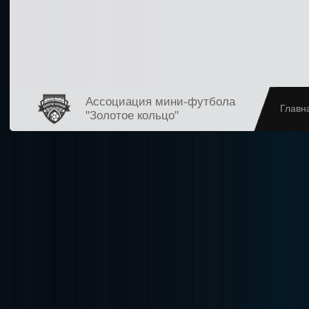
Ассоциация мини-футбола
Главн
"Золотое кольцо"