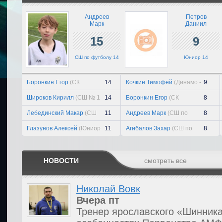
Андреев
Петров
Марк
Даниил
15
9
СШ по футболу 14
Юниор 14
Боронкин Егор
(СК
14
Кочкин Тимофей
(Динамо -
9
Рогачево 14)
2 14)
Широков Кирилл
(СШ № 1
14
Боронкин Егор
(СК
8
Текстильщик 14)
Рогачево 14)
Лебединский Макар
(СШ
11
Андреев Марк
(СШ по
8
им. Ярцева 14)
футболу 14)
Глазунов Алексей
(Юниор
11
Агибалов Захар
(СШ по
8
14)
футболу 14)
НОВОСТИ
смотреть все
Николай Вовк
Вчера
пт
Тренер ярославского «Шинника