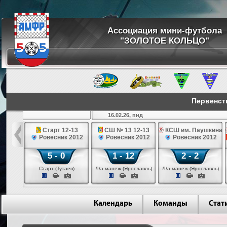
Ассоциация мини-футбола
"ЗОЛОТОЕ КОЛЬЦО"
Первенств
16.02.26, пнд
12-13
Старт 12-13
СШ № 13 12-13
КСШ им. Паушкина 1
 2012
Ровесник 2012
Ровесник 2012
Ровесник 2012
5 - 0
1 - 12
2 - 2
ев)
Старт (Тутаев)
Л/а манеж (Ярославль)
Л/а манеж (Ярославль)
Календарь
Команды
Стат