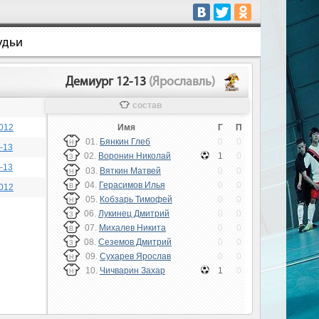
удьи
Демиург 12-13
(Ярославль)
состав
012
Имя
Г
П
01.
Бянкин Глеб
0
0
Н
-13
02.
Воронин Николай
1
0
З
-13
03.
Вяткин Матвей
0
0
Н
04.
Герасимов Илья
0
0
012
В
05.
Кобзарь Тимофей
0
0
Н
06.
Лукинец Дмитрий
0
0
З
07.
Михалев Никита
0
0
В
08.
Сеземов Дмитрий
0
0
З
09.
Сухарев Ярослав
0
0
Н
10.
Чичварин Захар
1
0
Н