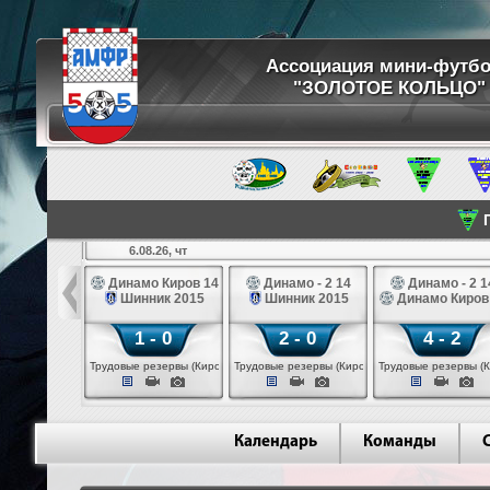
Ассоциация мини-футб
"ЗОЛОТОЕ КОЛЬЦО"
П
6.08.26, чт
ртуна 14
Динамо Киров 14
Динамо - 2 14
Динамо - 2 1
3 белые 14
Шинник 2015
Шинник 2015
Динамо Киров
 - 2
1 - 0
2 - 0
4 - 2
 (Череповец)
Трудовые резервы (Киров)
Трудовые резервы (Киров)
Трудовые резервы (К
Календарь
Команды