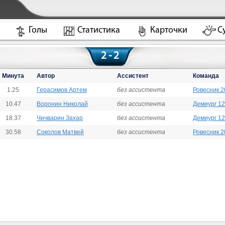
Голы
Статистика
Карточки
С
2 - 2
Минута
Автор
Ассистент
Команда
1.25
Герасимов Артем
без ассистента
Ровесник 2
10.47
Воронин Николай
без ассистента
Демиург 12
18.37
Чичварин Захар
без ассистента
Демиург 12
30.58
Соколов Матвей
без ассистента
Ровесник 2