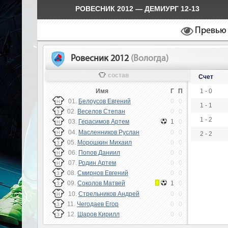
РОВЕСНИК 2012 — ДЕМИУРГ 12-13
Превью
Ровесник 2012
(Вологда)
состав
Счет
Имя
Г
П
1 - 0
01.
Белоусов Евгений
0
0
Н
1 - 1
02.
Веселов Степан
0
0
З
1 - 2
03.
Герасимов Артем
1
0
Н
04.
Масленников Руслан
0
0
Н
2 - 2
05.
Морошкин Михаил
0
0
З
06.
Попов Даниил
0
0
Н
07.
Родин Артем
0
0
Н
08.
Смирнов Евгений
0
0
З
09.
Соколов Матвей
1
0
З
10.
Стрельников Андрей
0
0
Н
11.
Чегодаев Егор
0
0
З
12.
Шаров Кирилл
0
0
З