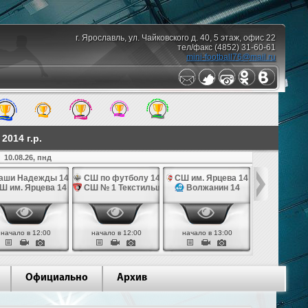
г. Ярославль, ул. Чайковского д. 40, 5 этаж, офис 22
тел/факс (4852) 31-60-61
mini-football76@mail.ru
014 г.р.
10.08.26, пнд
аши Надежды 14
СШ по футболу 14
СШ им. Ярцева 14
СШ № 1 Те
Ш им. Ярцева 14
СШ № 1 Текстильщик 14
Волжанин 14
Грань
начало в 12:00
начало в 12:00
начало в 13:00
начало в 
Официально
Архив