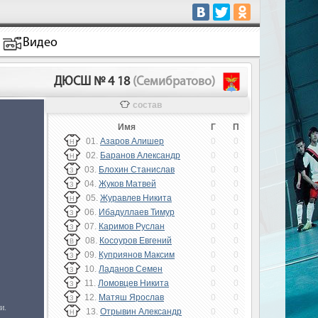
Видео
ДЮСШ № 4 18
(Семибратово)
состав
Имя
Г
П
01.
Азаров Алишер
0
0
Н
02.
Баранов Александр
0
0
Н
03.
Блохин Станислав
0
0
З
04.
Жуков Матвей
0
0
З
05.
Журавлев Никита
0
0
Н
06.
Ибадуллаев Тимур
0
0
З
07.
Каримов Руслан
0
0
З
08.
Косоуров Евгений
0
0
В
09.
Куприянов Максим
0
0
З
10.
Ладанов Семен
0
0
З
11.
Ломовцев Никита
0
0
З
12.
Матяш Ярослав
0
0
З
13.
Отрывин Александр
0
0
Н