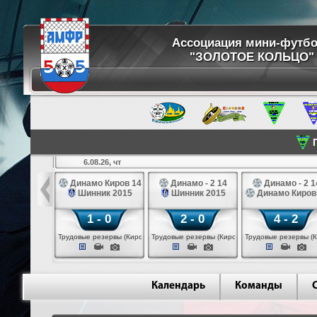
Ассоциация мини-футб
"ЗОЛОТОЕ КОЛЬЦО"
П
6.08.26, чт
ртуна 14
Динамо Киров 14
Динамо - 2 14
Динамо - 2 1
3 белые 14
Шинник 2015
Шинник 2015
Динамо Киров
 - 2
1 - 0
2 - 0
4 - 2
 (Череповец)
Трудовые резервы (Киров)
Трудовые резервы (Киров)
Трудовые резервы (К
Календарь
Команды