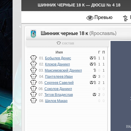
ШИННИК ЧЕРНЫЕ 18 К — ДЮСШ № 4 18
Превью
Шинник черные 18 к
(Ярославль)
состав
Имя
Г
П
01.
Бобылев Денис
1
1
Н
02.
Клоков Даниил
1
1
Н
03.
Максимовский Даниил
0
1
В
04.
Пантелеев Иван
3
0
Н
05.
Сергеев Савелий
2
1
З
06.
Соколов Даниил
0
0
З
07.
Титов Владислав
2
0
З
08.
Шилов Макар
0
0
Н