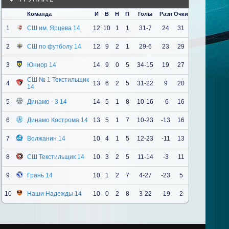
Команда
И
В
Н
П
Голы
Разн
Очки
1
СШ им. Ярцева 14
12
10
1
1
31-7
24
31
2
СШ по футболу 14
12
9
2
1
29-6
23
29
3
Юниор 14
14
9
0
5
34-15
19
27
СШ № 1 Текстильщик
4
13
6
2
5
31-22
9
20
14
5
Динамо - 3 14
14
5
1
8
10-16
-6
16
6
Динамо Кострома 14
13
5
1
7
10-23
-13
16
7
Волжанин 14
10
4
1
5
12-23
-11
13
8
СШ Текстильщик 14
10
3
2
5
11-14
-3
11
9
Грань 14
10
1
2
7
4-27
-23
5
10
Наши Надежды 14
10
0
2
8
3-22
-19
2