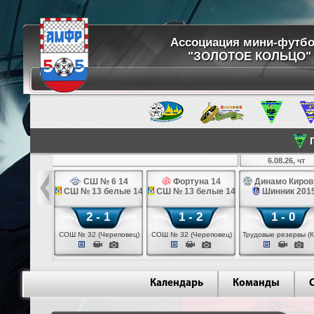
Ассоциация мини-футб
"ЗОЛОТОЕ КОЛЬЦО"
П
8.26, ср
6.08.26, чт
ртуна 14
СШ № 6 14
Фортуна 14
Динамо Киров
 № 6 14
СШ № 13 белые 14
СШ № 13 белые 14
Шинник 201
 - 2
2 - 1
1 - 2
1 - 0
 (Череповец)
СОШ № 32 (Череповец)
СОШ № 32 (Череповец)
Трудовые резервы (К
Календарь
Команды