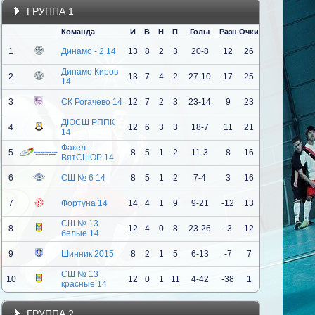
ГРУППА 1
Команда
И
В
Н
П
Голы
Разн
Очки
1
Динамо - 2 14
13
8
2
3
20-8
12
26
Динамо Киров
2
13
7
4
2
27-10
17
25
14
3
СК Рогачево 14
12
7
2
3
23-14
9
23
ДЮСШ РППК
4
12
6
3
3
18-7
11
21
14
Факел -
5
8
5
1
2
11-3
8
16
ВятСШОР 14
6
СШ № 6 14
8
5
1
2
7-4
3
16
7
Фортуна 14
14
4
1
9
9-21
-12
13
СШ № 13
8
12
4
0
8
23-26
-3
12
белые 14
9
Шинник 2015
8
2
1
5
6-13
-7
7
СШ № 13
10
12
0
1
11
4-42
-38
1
красные 14
ГРУППА 2