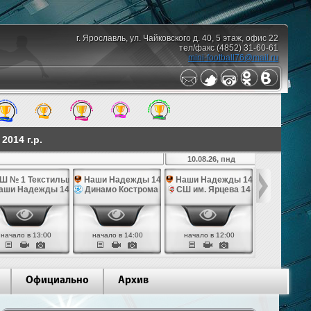
г. Ярославль, ул. Чайковского д. 40, 5 этаж, офис 22
тел/факс (4852) 31-60-61
mini-football76@mail.ru
014 г.р.
10.08.26, пнд
Ш № 1 Текстильщик 14
Наши Надежды 14
Наши Надежды 14
СШ по фут
4
аши Надежды 14
Динамо Кострома 14
СШ им. Ярцева 14
СШ № 1 Те
начало в 13:00
начало в 14:00
начало в 12:00
начало в 
Официально
Архив