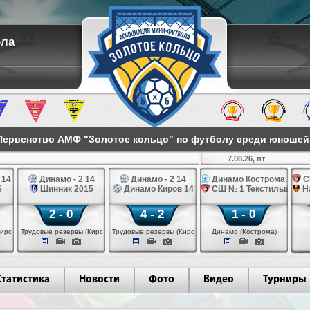
ола
ервенство АМФ "Золотое кольцо" по футболу среди юношей 2
7.08.26, пт
 14
Динамо - 2 14
Динамо - 2 14
Динамо Кострома 14
С
5
Шинник 2015
Динамо Киров 14
СШ № 1 Текстильщик 1
Н
2 - 0
4 - 2
1 - 0
иров)
Трудовые резервы (Киров)
Трудовые резервы (Киров)
Динамо (Кострома)
Статистика
Новости
Фото
Видео
Турниры