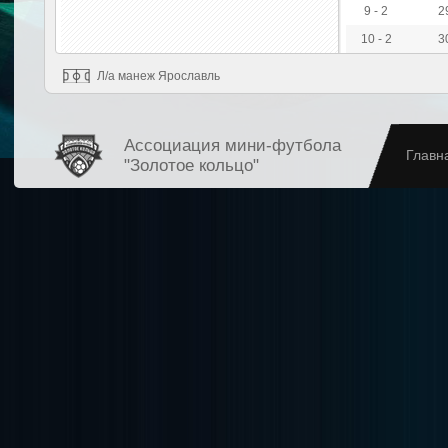
9 - 2
2
10 - 2
3
Л/а манеж Ярославль
Ассоциация мини-футбола
Главн
"Золотое кольцо"