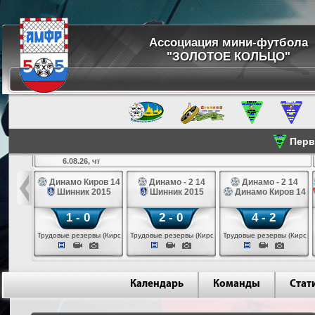
Ассоциация мини-футбола
"ЗОЛОТОЕ КОЛЬЦО"
Перве
6.08.26, чт
а 14
Динамо Киров 14
Динамо - 2 14
Динамо - 2 14
лые 14
Шинник 2015
Шинник 2015
Динамо Киров 14
1 - 0
2 - 0
4 - 2
еповец)
Трудовые резервы (Киров)
Трудовые резервы (Киров)
Трудовые резервы (Киров)
Календарь
Команды
Стат