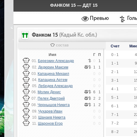
ФАНКОМ 15 — ДДТ 15
Превью
Гол
Фанком 15
(Кадый Кс. обл.)
состав
Счет
Мин
Имя
Г
П
0 - 1
4
01.
Березкин Александр
0
1
В
1 - 1
9
02.
Дедюрин Максим
1
1
Н
2 - 1
1
03.
Капацина Михаил
0
0
З
04.
Капацина Артем
0
0
3 - 1
1
Н
05.
Лебедев Александр
0
0
Н
4 - 1
1
06.
Молин Денис
6
1
З
5 - 1
1
07.
Пелех Дмитрий
2
2
З
08.
Чернышов Никита
1
2
З
6 - 1
2
09.
Чухарев Иван
0
0
Н
7 - 1
2
10.
Шанаев Никита
0
0
Н
7 - 2
2
11.
Шаронов Егор
0
0
Н
8 - 2
2