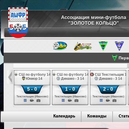
Ассоциация мини-футбола
"ЗОЛОТОЕ КОЛЬЦО"
Перве
ПК 14
СШ по футболу 14
СШ по футболу 14
СШ Текстильщик 14
во 14
Юниор 14
Динамо - 3 14
Динамо - 3 14
5 - 0
1 - 0
2 - 0
инск)
Текстильщик (Иваново)
Текстильщик (Иваново)
Текстильщик (Иваново)
Календарь
Команды
Стат