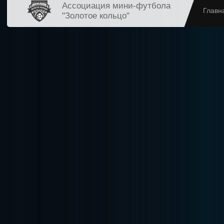
Ассоциация мини-футбола
Главн
"Золотое кольцо"