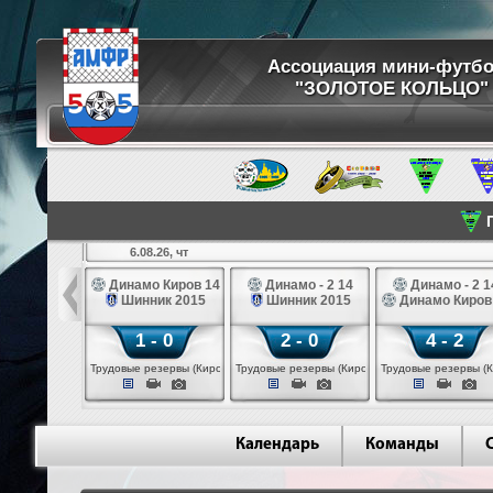
Ассоциация мини-футб
"ЗОЛОТОЕ КОЛЬЦО"
П
6.08.26, чт
ртуна 14
Динамо Киров 14
Динамо - 2 14
Динамо - 2 1
3 белые 14
Шинник 2015
Шинник 2015
Динамо Киров
 - 2
1 - 0
2 - 0
4 - 2
 (Череповец)
Трудовые резервы (Киров)
Трудовые резервы (Киров)
Трудовые резервы (К
Календарь
Команды