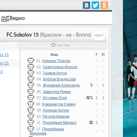
Видео
FC Sokolov 15
(Красное - на - Волге)
состав
а
ov 15
Имя
Г
П
01.
Алешин Платон
0
0
З
ov 15
02.
Галиуллина Инесса
0
0
Н
15
03.
Громов Антон
0
0
Н
04.
Добров Владислав
0
0
Н
05.
Журавлев Александр
0
1
Н
06.
Завьялов Роман
0
0
Н
07.
Истомин Егор
1
1
Н
08.
Кужахметов Семен
0
0
З
09.
Логинов Артем
0
0
Н
10.
Петров Максим
0
0
В
11.
Прокофьев Михаил
1
0
Н
12.
Прокофьева
З
0
0
Вероника