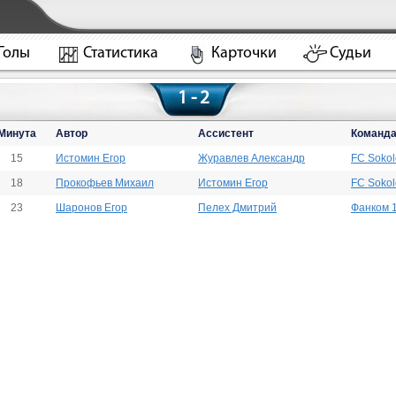
Голы
Статистика
Карточки
Судьи
1 - 2
Минута
Автор
Ассистент
Команд
15
Истомин Егор
Журавлев Александр
FC Sokol
18
Прокофьев Михаил
Истомин Егор
FC Sokol
23
Шаронов Егор
Пелех Дмитрий
Фанком 