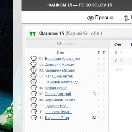
ФАНКОМ 15 — FC SOKOLOV 15
Превью
Фанком 15
(Кадый Кс. обл.)
состав
Счет
Имя
Г
П
0 - 1
01.
Березкин Александр
0
0
В
0 - 2
02.
Дедюрин Максим
0
0
Н
1 - 2
03.
Капацина Михаил
0
0
З
04.
Капацина Артем
0
0
Н
05.
Лебедев Александр
0
0
Н
06.
Молин Денис
0
0
З
07.
Пелех Дмитрий
0
1
З
08.
Чернышов Никита
0
0
З
09.
Чухарев Иван
0
0
Н
10.
Шанаев Никита
0
0
Н
11.
Шаронов Егор
1
0
Н