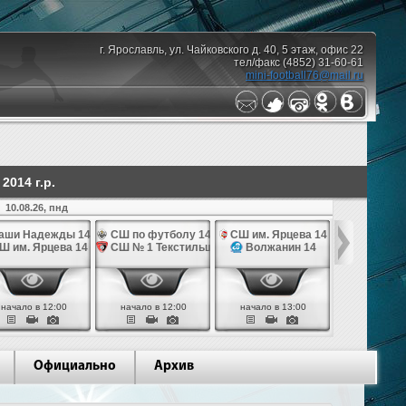
г. Ярославль, ул. Чайковского д. 40, 5 этаж, офис 22
тел/факс (4852) 31-60-61
mini-football76@mail.ru
014 г.р.
10.08.26, пнд
аши Надежды 14
СШ по футболу 14
СШ им. Ярцева 14
СШ № 1 Те
Ш им. Ярцева 14
СШ № 1 Текстильщик 14
Волжанин 14
Грань
начало в 12:00
начало в 12:00
начало в 13:00
начало в 
Официально
Архив