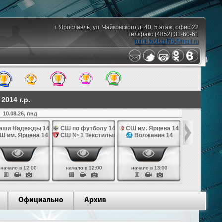
г. Ярославль, ул. Чайковского д. 40, 5 этаж, офис 22
тел/факс (4852) 31-60-61
mini-football76@mail.ru
014 г.р.
10.08.26, пнд
аши Надежды 14
СШ по футболу 14
СШ им. Ярцева 14
СШ № 1 Те
Ш им. Ярцева 14
СШ № 1 Текстильщик 14
Волжанин 14
Грань
начало в 12:00
начало в 12:00
начало в 13:00
начало в 
Официально
Архив