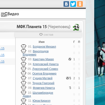
Видео
МФК Планета 15
(Череповец)
состав
Имя
Г
П
01.
Богданов Михаил
0
0
Н
 15
02.
Виноградов
Н
0
0
Владимир
 15
03.
Какоткин Макар
1
0
Н
 15
04.
Кляповский Никита
0
0
Н
05.
Лукогорский Семен
0
0
З
06.
Осипов Владимир
0
0
З
07.
Сущев Матвей
2
1
Н
08.
Трунов Григорий
0
0
З
09.
Фомичев Никита
0
1
Н
10.
Шаламберидзе
В
0
0
Давид
11.
Юлов Кирилл
0
0
Н