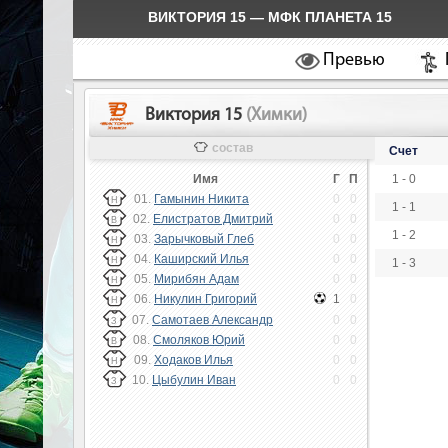
ВИКТОРИЯ 15 — МФК ПЛАНЕТА 15
Превью
Виктория 15
(Химки)
состав
Счет
Имя
Г
П
1 - 0
01.
Гамынин Никита
0
0
Н
1 - 1
02.
Елистратов Дмитрий
0
0
В
1 - 2
03.
Зарычковый Глеб
0
0
Н
04.
Каширский Илья
0
0
Н
1 - 3
05.
Мирибян Адам
0
0
Н
06.
Никулин Григорий
1
0
Н
07.
Самотаев Александр
0
0
З
08.
Смоляков Юрий
0
0
В
09.
Ходаков Илья
0
0
Н
10.
Цыбулин Иван
0
0
З