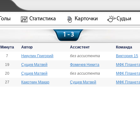
Голы
Статистика
Карточки
Судьи
1 - 3
Минута
Автор
Ассистент
Команда
7
Никулин Григорий
без ассистента
Виктория 15
19
Сущев Матвей
Фомичев Никита
МФК Планета
20
Сущев Матвей
без ассистента
МФК Планета
27
Какоткин Макар
Сущев Матвей
МФК Планета