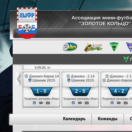
Ассоциация мини-футб
"ЗОЛОТОЕ КОЛЬЦО"
П
6.08.26, чт
ртуна 14
Динамо Киров 14
Динамо - 2 14
Динамо - 2 1
3 белые 14
Шинник 2015
Шинник 2015
Динамо Киров
 - 2
1 - 0
2 - 0
4 - 2
 (Череповец)
Трудовые резервы (Киров)
Трудовые резервы (Киров)
Трудовые резервы (К
Календарь
Команды