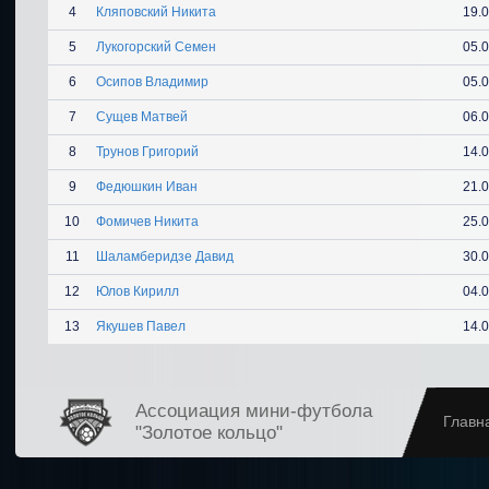
4
Кляповский Никита
19.
5
Лукогорский Семен
05.
6
Осипов Владимир
05.
7
Сущев Матвей
06.
8
Трунов Григорий
14.
9
Федюшкин Иван
21.
10
Фомичев Никита
25.
11
Шаламберидзе Давид
30.
12
Юлов Кирилл
04.
13
Якушев Павел
14.
Ассоциация мини-футбола
Главн
"Золотое кольцо"