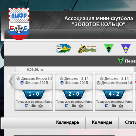
Ассоциация мини-футбола
"ЗОЛОТОЕ КОЛЬЦО"
Перве
6.08.26, чт
а 14
Динамо Киров 14
Динамо - 2 14
Динамо - 2 14
лые 14
Шинник 2015
Шинник 2015
Динамо Киров 14
1 - 0
2 - 0
4 - 2
еповец)
Трудовые резервы (Киров)
Трудовые резервы (Киров)
Трудовые резервы (Киров)
Календарь
Команды
Стат