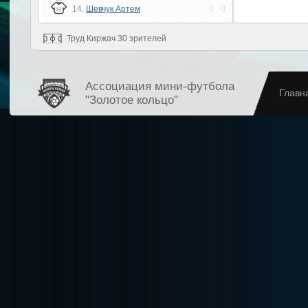
14.
Шевчук Артем
0
0
Н
Труд Киржач 30 зрителей
Ассоциация мини-футбола
Главн
"Золотое кольцо"