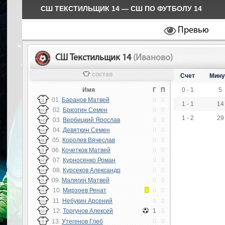
СШ ТЕКСТИЛЬЩИК 14 — СШ ПО ФУТБОЛУ 14
Превью
СШ Текстильщик 14
(Иваново)
состав
Счет
Мину
Имя
Г
П
0 - 1
5
01.
Баранов Матвей
0
0
З
1 - 1
14
02.
Брюзгин Семен
0
0
Н
1 - 2
29
03.
Вербицкий Ярослав
0
0
Н
04.
Девяткин Семен
0
0
Н
05.
Королев Вячеслав
0
0
В
06.
Кочетков Матвей
0
0
З
07.
Курносенко Роман
0
0
Н
08.
Курсеков Александр
0
0
Н
09.
Малягин Матвей
0
0
З
10.
Мирзоев Ренат
0
0
Н
11.
Небукин Арсений
0
0
Н
12.
Торгунов Алексей
1
0
Н
13.
Утегенов Глеб
0
0
З