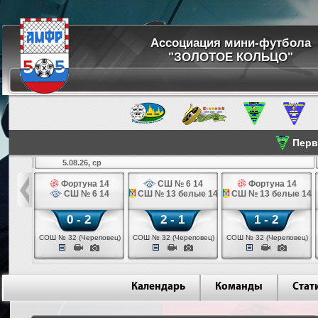
Ассоциация мини-футбола
"ЗОЛОТОЕ КОЛЬЦО"
Перве
5.08.26, ср
льщик 14
Фортуна 14
СШ № 6 14
Фортуна 14
 3 14
СШ № 6 14
СШ № 13 белые 14
СШ № 13 белые 14
0 - 2
2 - 1
1 - 2
ваново)
СОШ № 32 (Череповец)
СОШ № 32 (Череповец)
СОШ № 32 (Череповец)
Календарь
Команды
Стат