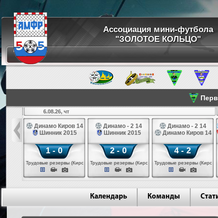
Ассоциация мини-футбола
"ЗОЛОТОЕ КОЛЬЦО"
Перве
6.08.26, чт
а 14
Динамо Киров 14
Динамо - 2 14
Динамо - 2 14
лые 14
Шинник 2015
Шинник 2015
Динамо Киров 14
1 - 0
2 - 0
4 - 2
еповец)
Трудовые резервы (Киров)
Трудовые резервы (Киров)
Трудовые резервы (Киров)
Календарь
Команды
Стат