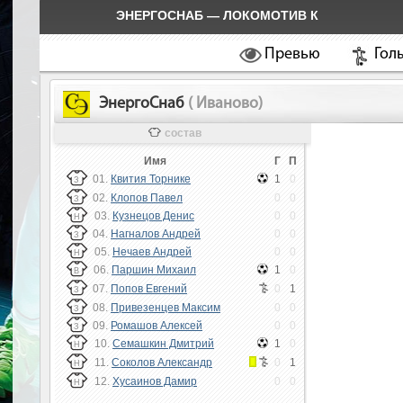
ЭНЕРГОСНАБ — ЛОКОМОТИВ К
Превью
Гол
ЭнергоСнаб
( Иваново)
состав
Имя
Г
П
01.
Квития Торнике
1
0
З
02.
Клопов Павел
0
0
З
03.
Кузнецов Денис
0
0
Н
04.
Нагналов Андрей
0
0
З
05.
Нечаев Андрей
0
0
Н
06.
Паршин Михаил
1
0
В
07.
Попов Евгений
0
1
З
08.
Привезенцев Максим
0
0
З
09.
Ромашов Алексей
0
0
З
10.
Семашкин Дмитрий
1
0
Н
11.
Соколов Александр
0
1
Н
12.
Хусаинов Дамир
0
0
Н