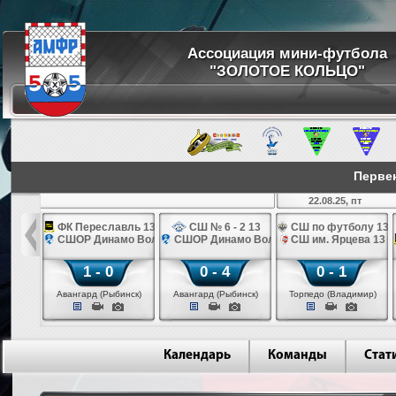
Ассоциация мини-футбола
"ЗОЛОТОЕ КОЛЬЦО"
Первен
22.08.25, пт
ов черные 13
ФК Переславль 13
СШ № 6 - 2 13
СШ по футболу 13
3
ец 13
СШОР Динамо Вологда синие 13
СШОР Динамо Вологда синие 13
СШ им. Ярцева 13
1 - 0
0 - 4
0 - 1
рома)
Авангард (Рыбинск)
Авангард (Рыбинск)
Торпедо (Владимир)
Календарь
Команды
Стат