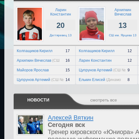
Ларин
Архипкин
Константин
Вячеслав
20
13
Дегтяревец 13
СШ им. Ярцева 13
Колпащиков Кирилл
17
Колпащиков Кирилл
12
(Сборная Кировской
(Сборная Кировской
области 13)
области 13)
Архипкин Вячеслав
(СШ
16
Ларин Константин
12
им. Ярцева 13)
(Дегтяревец 13)
Майоров Ярослав
15
Цупрунов Артемий
(СШ №
9
(Дегтяревец 13)
6 - 1 13)
Цупрунов Артемий
(СШ №
14
Елькин Елисей
(Динамо
8
6 - 1 13)
Киров синие 13)
НОВОСТИ
смотреть все
Алексей Вяткин
Сегодня
вск
Тренер кировского «Юниора» А