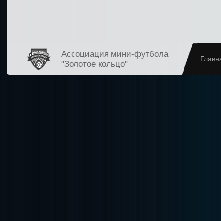
Ассоциация мини-футбола
Главн
"Золотое кольцо"