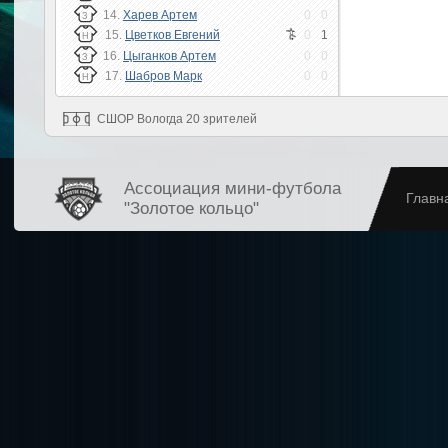
14.
Харев Артем
0
0
З
15.
Цветков Евгений
0
1
Н
16.
Цыганков Артем
0
0
З
17.
Шабров Марк
0
0
Н
СШОР Вологда 20 зрителей
Ассоциация мини-футбола
Главн
"Золотое кольцо"