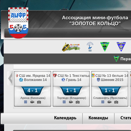
Ассоциация мини-футбола
"ЗОЛОТОЕ КОЛЬЦО"
Перве
болу 14
СШ им. Ярцева 14
СШ № 1 Текстильщик 14
СШ № 13 белые 14
стильщик 14
Волжанин 14
Грань 14
Шинник 2015
4 - 1
1 - 1
1 - 1
димир)
Арена (Кинешма)
Торпедо (Владимир)
Славнефть (Ярославль)
Календарь
Команды
Стат