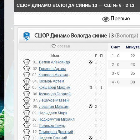
СШОР ДИНАМО ВОЛОГДА СИНИЕ 13 — СШ № 6 - 2 13
Превью
СШОР Динамо Вологда синие 13
(Вологда)
состав
Счет
Минута
Имя
Г
П
1 - 0
22
01.
Белов Александр
1
0
Н
2 - 0
23
02.
Грязнов Артем
0
0
Н
3 - 0
35
03.
Канюков Михаил
0
0
З
04.
Козырь Артем
0
0
В
4 - 0
38
05.
Кокшаров Максим
0
1
З
06.
Кузнецов Георгий
0
0
Н
07.
Лешуков Матвей
0
0
Н
08.
Ловыгин Максим
2
0
Н
09.
Нерыдаев Марк
0
0
З
10.
Подхомутов Михаил
0
0
З
11.
Поляков Тимур
0
0
Н
12.
Припоров Дмитрий
0
0
В
13.
Фадеев Евгений
1
0
З