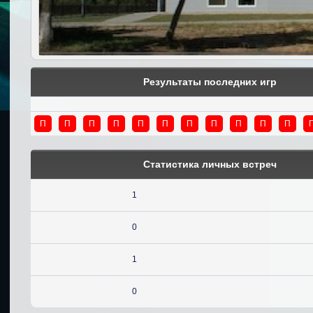
Результаты последних игр
П
П
П
П
П
П
П
П
П
П
П
Статистика личных встреч
1
0
1
0