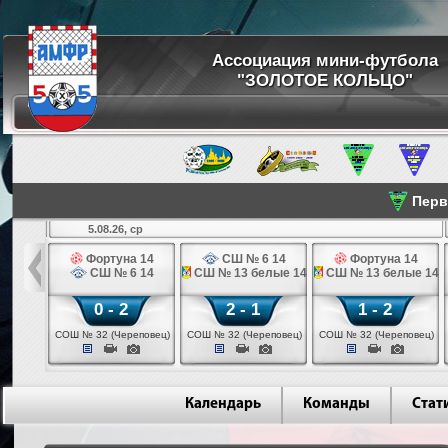
Ассоциация мини-футбола
"ЗОЛОТОЕ КОЛЬЦО"
Перве
5.08.26, ср
льщик 14
Фортуна 14
СШ № 6 14
Фортуна 14
 3 14
СШ № 6 14
СШ № 13 белые 14
СШ № 13 белые 14
0 - 2
2 - 1
1 - 2
ваново)
СОШ № 32 (Череповец)
СОШ № 32 (Череповец)
СОШ № 32 (Череповец)
Календарь
Команды
Стат