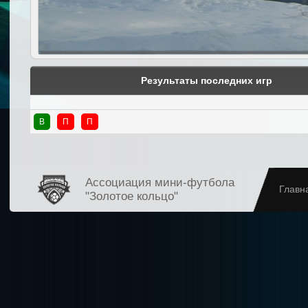
Результаты последних игр
В
П
П
Ассоциация мини-футбола
Главн
"Золотое кольцо"