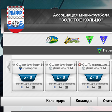
Ассоциация мини-футбола
"ЗОЛОТОЕ КОЛЬЦО"
Перве
ПК 14
СШ по футболу 14
СШ по футболу 14
СШ Текстильщик 14
во 14
Юниор 14
Динамо - 3 14
Динамо - 3 14
5 - 0
1 - 0
2 - 0
инск)
Текстильщик (Иваново)
Текстильщик (Иваново)
Текстильщик (Иваново)
Календарь
Команды
Стат