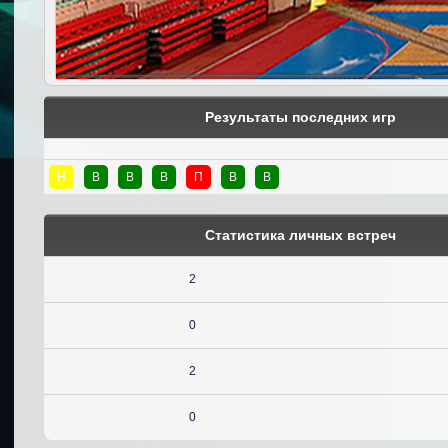
Результаты последних игр
Н
В
В
В
П
В
В
Статистика личных встреч
2
0
2
0