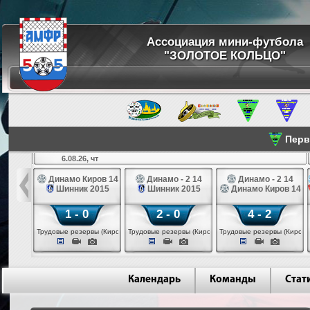
Ассоциация мини-футбола
"ЗОЛОТОЕ КОЛЬЦО"
Перве
6.08.26, чт
а 14
Динамо Киров 14
Динамо - 2 14
Динамо - 2 14
лые 14
Шинник 2015
Шинник 2015
Динамо Киров 14
1 - 0
2 - 0
4 - 2
еповец)
Трудовые резервы (Киров)
Трудовые резервы (Киров)
Трудовые резервы (Киров)
Календарь
Команды
Стат